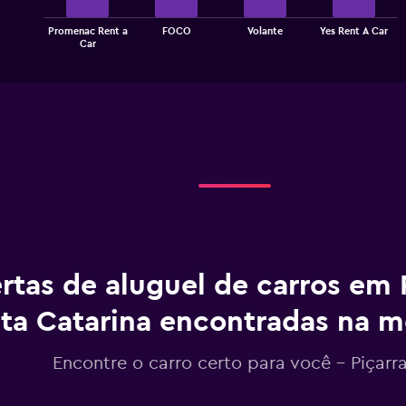
The
Promenac Rent a
FOCO
Volante
Yes Rent A Car
chart
End
Car
of
has
interactive
1
chart
X
axis
displaying
categories.
Range:
4
categories.
The
chart
has
1
rtas de aluguel de carros em P
Y
axis
displaying
ta Catarina encontradas na
values.
Range:
Encontre o carro certo para você – Piçarr
0
to
2.4.