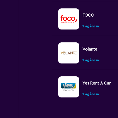
FOCO
1 agência
Volante
1 agência
Yes Rent A Car
1 agência
Inova Rent a Car