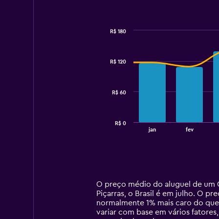
R$ 180
Combination
Chart
graphic.
chart
with
R$ 120
2
data
series.
R$ 60
The
chart
has
R$ 0
1
End
jan
fev
of
X
interactive
axis
chart
displaying
categories.
Range:
14
O preço médio do aluguel de um C
categories.
Piçarras, o Brasil é em julho. O 
The
normalmente 1% mais caro do que 
chart
variar com base em vários fatores