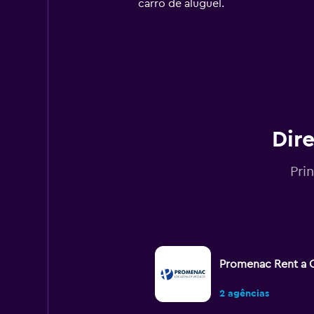
has
carro de aluguel.
1
Y
axis
displaying
values.
Range:
0
to
180.
Dire
Pri
Promenac Rent a 
2 agências