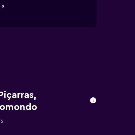
0
içarras,
 momondo
as