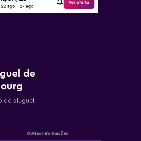
Ver oferta
22 ago - 27 ago
uguel de
bourg
o de aluguel
Outras informações