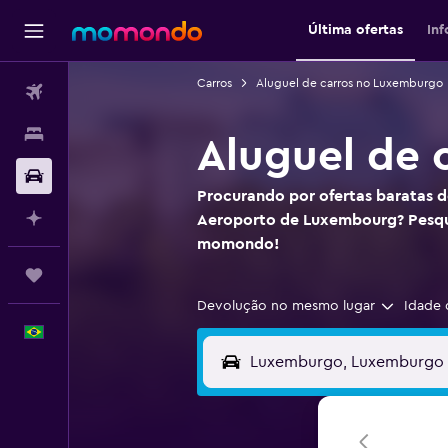
Última ofertas
In
Carros
Aluguel de carros no Luxemburgo
Passagens aéreas
Hospedagens
Aluguel de 
Carros
Procurando por ofertas baratas d
Planeje com IA
Aeroporto de Luxembourg? Pesqu
momondo!
Trips
Devolução no mesmo lugar
Idade 
Português