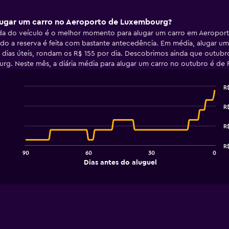
lugar um carro no Aeroporto de Luxembourg?
irada do veículo é o melhor momento para alugar um carro em Aeropo
do a reserva é feita com bastante antecedência. Em média, alugar u
dias úteis, rondam os R$ 155 por dia. Descobrimos ainda que outub
g. Neste mês, a diária média para alugar um carro no outubro é de 
R
Line
Chart
graphic.
chart
R$
with
91
R$
data
points.
R$
90
60
30
0
The
End
Dias antes do aluguel
chart
of
interactive
has
chart
1
X
axis
displaying
Dias