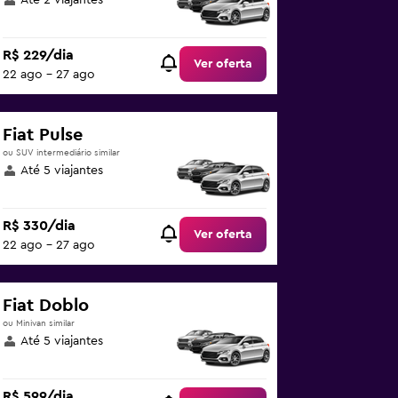
Até 2 viajantes
R$ 229/dia
Ver oferta
22 ago - 27 ago
Fiat Pulse
ou SUV intermediário similar
Até 5 viajantes
R$ 330/dia
Ver oferta
22 ago - 27 ago
Fiat Doblo
ou Minivan similar
Até 5 viajantes
R$ 599/dia