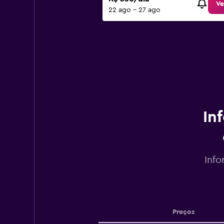
Ve
22 ago - 27 ago
In
Info
Preços