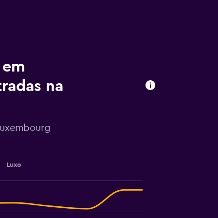
s em
radas na
 Luxembourg
Luxo