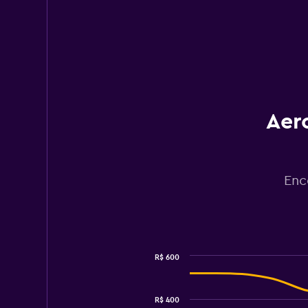
Aer
Enc
R$ 600
Combination
Chart
graphic.
chart
with
R$ 400
2