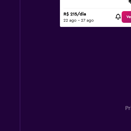
to
600.
R$ 215/dia
Ve
22 ago - 27 ago
Pr