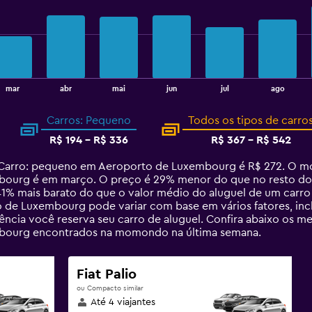
mar
abr
mai
jun
jul
ago
Carros: Pequeno
Todos os tipos de carro
R$ 194 - R$ 336
R$ 367 - R$ 542
Carro: pequeno em Aeroporto de Luxembourg é R$ 272. O mo
urg é em março. O preço é 29% menor do que no resto do a
41% mais barato do que o valor médio do aluguel de um car
 de Luxembourg pode variar com base em vários fatores, incl
ncia você reserva seu carro de aluguel. Confira abaixo os me
ourg encontrados na momondo na última semana.
Fiat Palio
ou Compacto similar
Até 4 viajantes