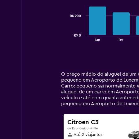
data
series.
R$ 200
The
chart
has
R$ 0
1
End
jan
fev
of
X
interactive
axis
chart
displaying
categories.
Range:
14
O preço médio do aluguel de um 
categories.
pequeno em Aeroporto de Luxembo
The
Carro: pequeno sai normalmente 
chart
aluguel de um carro em Aeroporto
has
veículo e até com quanta antecedê
1
pequeno em Aeroporto de Luxemb
Y
axis
displaying
Citroen C3
values.
ou Econômico similar
Range:
Até 2 viajantes
0