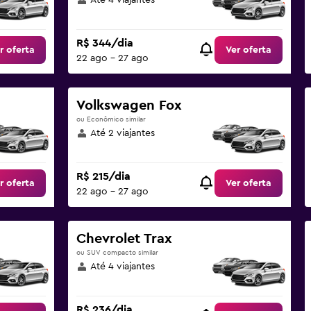
Até 4 viajantes
R$ 344/dia
r oferta
Ver oferta
22 ago - 27 ago
Volkswagen Fox
ou Econômico similar
Até 2 viajantes
R$ 215/dia
r oferta
Ver oferta
22 ago - 27 ago
Chevrolet Trax
ou SUV compacto similar
Até 4 viajantes
R$ 236/dia