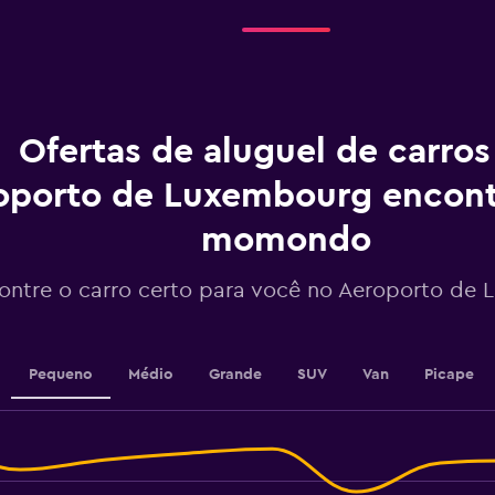
antes
do
aluguel.
Range:
91
categories.
The
Ofertas de aluguel de carro
chart
has
oporto de Luxembourg encont
1
Y
momondo
axis
displaying
values.
ontre o carro certo para você no Aeroporto de
Range:
170
to
200.
Pequeno
Médio
Grande
SUV
Van
Picape