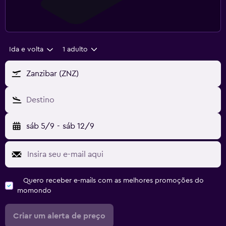
Ida e volta
1 adulto
Zanzibar (ZNZ)
Destino
sáb 5/9
-
sáb 12/9
Quero receber e-mails com as melhores promoções do
momondo
Criar um alerta de preço