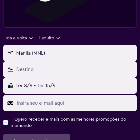
Ida e volta
1 adulto
Manila (MNL)
Destino
ter 8/9
-
ter 15/9
Quero receber e-mails com as melhores promoções do
momondo