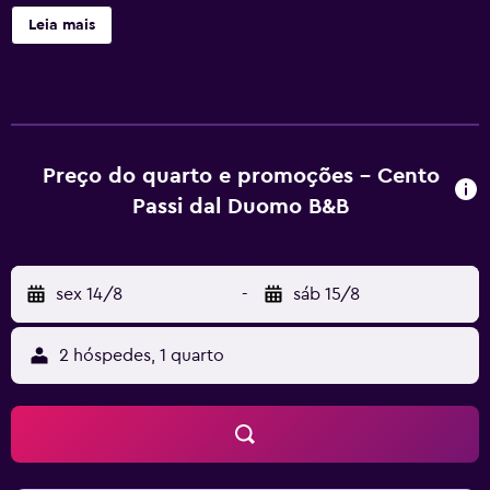
Duomo dispõe de 4 acomodações com ar-condicionado,
Leia mais
lavadoras/secadoras e garrafas de água grátis. As camas
têm roupas de cama de algodão egípcio, edredons de
pluma, roupas de cama premium e colchões de espuma
com sistema de memória. Um menu de travesseiros está a
sua disposição. Os hóspedes podem utilizar a cozinha
compartilhada/comum. Os banheiros possuem chuveiros
Preço do quarto e promoções - Cento
e produtos de toalete de cortesia. Esta Bed and Breakfast
Passi dal Duomo B&B
em Arezzo dispõe de Wi-Fi grátis. Os quartos contam com
TVs LED. O serviço de limpeza é fornecido diariamente.
sex 14/8
-
sáb 15/8
2 hóspedes, 1 quarto