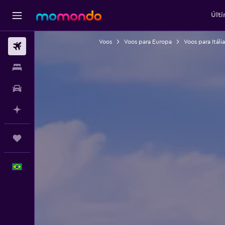
Últi
Voos
Voos para Europa
Voos para Itália
Passagens aéreas
Hospedagens
Carros
Planeje com IA
Trips
Português