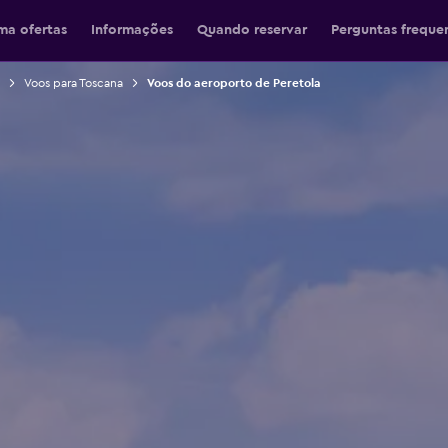
ma ofertas
Informações
Quando reservar
Perguntas freque
Voos para Toscana
Voos do aeroporto de Peretola