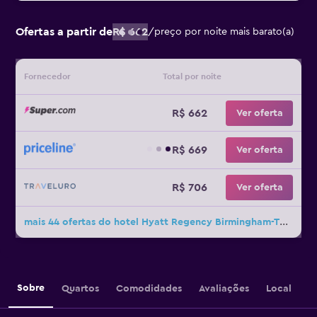
Ofertas a partir de
R$ 662
/
preço por noite mais barato(a)
Fornecedor
Total por noite
R$ 662
Ver oferta
R$ 669
Ver oferta
R$ 706
Ver oferta
mais 44 ofertas do hotel Hyatt Regency Birmingham-The Wynfrey Hotel
Sobre
Quartos
Comodidades
Avaliações
Local