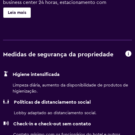
business center 24 horas, estacionamento com
manobrista e piscina de temporada. Hyatt Regency
Leia mais
Birmingham-The Wynfrey Hotel dispõe de 329
acomodações com ar-condicionado, cofres e jornais de
cortesia. As camas têm edredons de pluma e roupas de
cama premium. Os hóspedes podem utilizar geladeiras e
cafeteira/chaleira presentes no quarto. Os banheiros
possuem roupões de banho, produtos de toalete de grife,
Medidas de segurança da propriedade
produtos de toalete de cortesia e secadores de cabelo.
Os hóspedes podem acessar Wi-Fi gratuitamente. TVs de
Higiene intensificada
tela plana 42 polegadas vêm com canais premium a cabo
e filmes pagos. Os quartos também apresentam
Limpeza diária, aumento da disponibilidade de produtos de
ferros/tábuas de passar roupa e cortinas blackout. O
higienização.
serviço de limpeza é fornecido diariamente e
Políticas de distanciamento social
comodidades como roupas de cama antialérgicas podem
ser requisitadas. As instalações recreativas oferecidas por
Lobby adaptado ao distanciamento social.
hotel incluem um centro de bem-estar e piscina de
Check-in e check-out sem contato
temporada. Crianças de até 14 anos não são permitidas na
piscina sem a supervisão de um adulto. As atividades
Contato mínimo com os funcionários do hotel e outros