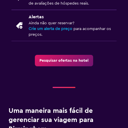
de avaliações de hóspedes reais.
Limpeza diária
Circuito fechado de televisão nas áreas comuns
Alertas
Ainda não quer reservar?
Circuito fechado de televisão fora da propriedade
Crie um alerta de preço
para acompanhar os
Kit de primeiros socorros
preços.
Cofre
Estacionamento e transporte
Pesquisar ofertas na hotel
Estacionamento
Estacionamento privativo
Serviço de transfer (grátis)
Transfer aeroporto
Uma maneira mais fácil de
Quarto
gerenciar sua viagem para
Tomada perto da cama