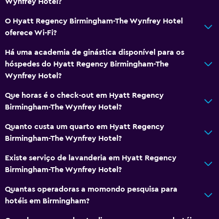
Ar-condicionado
Wynfrey Hotel?
Wi-Fi grátis
O Hyatt Regency Birmingham-The Wynfrey Hotel
Roupa de cama
oferece Wi-Fi?
Toalhas
Há uma academia de ginástica disponível para os
Shampoo
hóspedes do Hyatt Regency Birmingham-The
Wynfrey Hotel?
Sabonete líquido
Cesto de lixo
Que horas é o check-out em Hyatt Regency
Birmingham-The Wynfrey Hotel?
Condicionador
Quanto custa um quarto em Hyatt Regency
Restaurantes
Birmingham-The Wynfrey Hotel?
Cardápios para dietas especiais (mediante solicitação)
Existe serviço de lavanderia em Hyatt Regency
Restaurante
Birmingham-The Wynfrey Hotel?
Bar/Lounge
Quantas operadoras a momondo pesquisa para
Lanchonete
hotéis em Birmingham?
Café da manhã no quarto