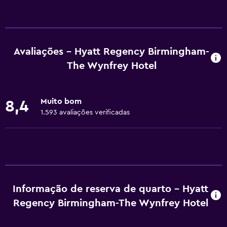
Acessibilidade e adequação
Hipoalergênico
Não fumante
Avaliações - Hyatt Regency Birmingham-
Pia rebaixada
The Wynfrey Hotel
Área para fumantes
Animais permitidos com pedido prévio. Podem ser
Muito bom
8,4
cobradas taxas extras.
1.593 avaliações verificadas
Acessível
Área do chuveiro acessível a cadeira de rodas
Elevador
Cadeira de banho
Acessível por elevador
Informação de reserva de quarto - Hyatt
Regency Birmingham-The Wynfrey Hotel
Estacionamento acessível
Banheira adaptada