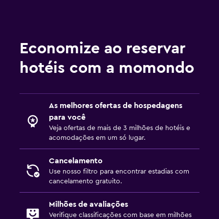
TV de tela plana
TV a cabo ou TV via satélite
Canais pay-per-view
Economize ao reservar
Rádio
TV
hotéis com a momondo
Base para smartphone
As melhores ofertas de hospedagens
Lavanderia
para você
Lavanderia
Veja ofertas de mais de 3 milhões de hotéis e
Serviço de passar roupa
acomodações em um só lugar.
Serviços de lavanderia
Cancelamento
Prensa para calças
Use nosso filtro para encontrar estadias com
cancelamento gratuito.
Ferro e tábua de passar
Milhões de avaliações
Saúde e segurança
Verifique classificações com base em milhões