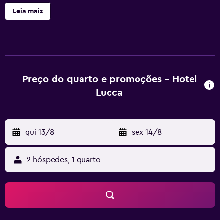
55 polegadas possuem canais a cabo. Os quartos possuem
Leia mais
banheiro integrado. Os banheiros possuem produtos de
toalete de cortesia e secadores de cabelo. Este hotel em
Bruges dispõe de Wi-Fi grátis, com velocidade de 250
Mbps ou mais (para 3-5 pessoas ou até 10 dispositivos).O
serviço de limpeza é fornecido diariamente.
Preço do quarto e promoções - Hotel
Lucca
qui 13/8
-
sex 14/8
2 hóspedes, 1 quarto