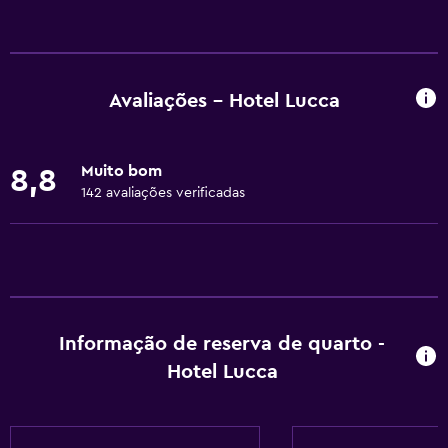
Serviços básicos
Wi-Fi grátis
Internet
Avaliações - Hotel Lucca
Roupa de cama
Toalhas
Muito bom
8,8
Extintor de incêndio
142 avaliações verificadas
Artigos de higiene grátis
Shampoo
Alarmes de fumaça
Aquecimento
Informação de reserva de quarto -
Sabonete líquido
Hotel Lucca
Ar-condicionado
Cesto de lixo