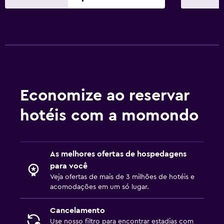
Quarto
Arara para roupas
Guarda-roupa ou armário
Área de trabalho
Economize ao reservar
Fax/fotocopiadora
hotéis com a momondo
Escrivaninha
Para famílias
As melhores ofertas de hospedagens
Berço disponível
para você
Buffet com opções para crianças
Veja ofertas de mais de 3 milhões de hotéis e
acomodações em um só lugar.
Estacionamento e transporte
Cancelamento
Serviço de transfer
Use nosso filtro para encontrar estadias com