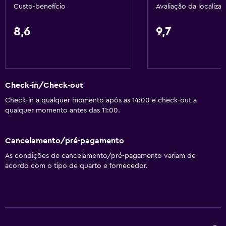
Custo-benefício
Avaliação da localiza
Geral
Vista para rua tranquila
8,6
9,7
Quartos familiares
Área de descanso
Piso de madeira ou parquet
Check-in/Check-out
Vista do pátio interior
Check-in a qualquer momento após as 14:00 e check-out a
Isolamento acústico
qualquer momento antes das 11:00.
Piso com carpete
Vista da cidade
Cancelamento/pré-pagamento
Armazém disponível
As condições de cancelamento/pré-pagamento variam de
acordo com o tipo de quarto e fornecedor.
Banheiro
Chuveiro
Banheira