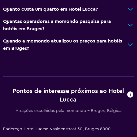
Serviço de concierge
Quanto custa um quarto em Hotel Lucca?
Serviço de quarto
Quantas operadoras a momondo pesquisa para
Acesso com cartão
hotéis em Bruges?
Check-out expresso
Quando a momondo atualizou os preços para hotéis
Garrafa de água
em Bruges?
Check-in/check-out privado
Acessibilidade e adequação
Hipoalergênico
Pontos de interesse próximos ao Hotel
Travesseiro hipoalergênico
Lucca
Não fumante
Atrações escolhidas pela momondo - Bruges, Bélgica
Andares superiores acessíveis por escadas
Entrada privativa
Endereço Hotel Lucca: Naaldenstraat 30, Bruges 8000