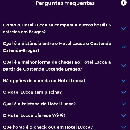
Secador de cabelo
Perguntas frequentes
Vaso sanitário
Papel higiênico
Como o Hotel Lucca se compara a outros hotéis 3
Banheiro privativo
estrelas em Bruges?
Área do chuveiro ao nível do chão
Qual é a distância entre o Hotel Lucca e Oostende
Ostende-Bruges?
Cozinha
Qual é a melhor forma de chegar ao Hotel Lucca a
Chaleira elétrica
partir de Oostende Ostende-Bruges?
Chaleira/cafeteira
Há opções de comida no Hotel Lucca?
Chaleira
O Hotel Lucca tem piscina?
Refrigerador
Máquina de café
Qual é o telefone do Hotel Lucca?
Cozinha americana
O Hotel Lucca oferece Wi-Fi?
Que horas é o check-out em Hotel Lucca?
Serviços e conveniências