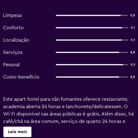
Limpeza
9,0
Conforto
9,1
Localização
9,1
Serviços
8,8
Pessoal
9,3
Custo-benefício
8,8
Este apart-hotel para não fumantes oferece restaurante,
academia aberta 24 horas e lanchonete/delicatessen. O
Wi-Fi disponível nas áreas públicas é grátis. Além disso, há
café/chá na área comum, serviço de quarto 24 horas e
business center no local. Este apart-hotel oferece
Leia mais
comodidades como geladeira e micro-ondas, além de Wi-