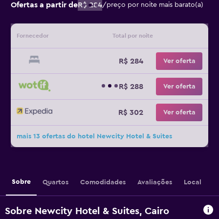
Ofertas a partir de
R$ 284
/
preço por noite mais barato(a)
Fornecedor
Total por noite
R$ 284
Ver oferta
R$ 288
Ver oferta
R$ 302
Ver oferta
mais 13 ofertas do hotel Newcity Hotel & Suites
Sobre
Quartos
Comodidades
Avaliações
Local
Sobre Newcity Hotel & Suites, Cairo