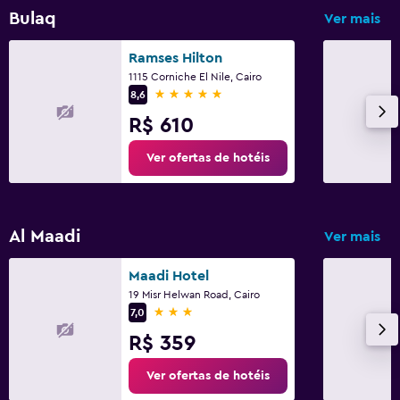
Bulaq
Ver mais
Ramses Hilton
1115 Corniche El Nile, Cairo
5 estrelas
8,6
R$ 610
Ver ofertas de hotéis
Al Maadi
Ver mais
Maadi Hotel
19 Misr Helwan Road, Cairo
3 estrelas
7,0
R$ 359
Ver ofertas de hotéis