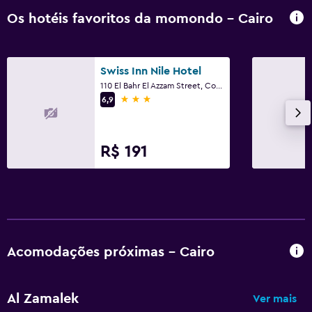
Os hotéis favoritos da momondo - Cairo
Swiss Inn Nile Hotel
110 El Bahr El Azzam Street, Corniche El Nil, Cairo
3 estrelas
6,9
R$ 191
Acomodações próximas - Cairo
Al Zamalek
Ver mais