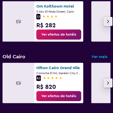
Om Kolthoom Hotel
5 Abu El-Feda Street, Cairo
4 estrelas
7,1
R$ 282
Ver ofertas de hotéis
Old Cairo
Ver mais
Hilton Cairo Grand Nile
Corniche El Nil, Garden City Cairo, Cairo
5 estrelas
8,1
R$ 820
Ver ofertas de hotéis