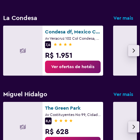
La Condesa
Ver mais
Condesa df, Mexico City, a Member of Design Hotels
Av Veracruz 102 Col Condesa, Cidade do México, Distrito Federal da Cidade do México
4 estrelas
7,4
R$ 1.951
Ver ofertas de hotéis
Miguel Hidalgo
Ver mais
The Green Park
Av Costituyentes No 99, Cidade do México, Distrito Federal da Cidade do México
4 estrelas
8,6
R$ 628