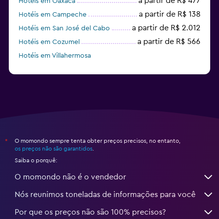
a partir de R$ 477
Hotéis em Oaxaca
a partir de R$ 138
Hotéis em Campeche
a partir de R$ 2.012
Hotéis em San José del Cabo
a partir de R$ 566
Hotéis em Cozumel
Hotéis em Villahermosa
a partir de R$ 970
Hotéis em Puerto Aventuras
O momondo sempre tenta obter preços precisos, no entanto,
*
os preços não são garantidos
.
Saiba o porquê:
O momondo não é o vendedor
Nós reunimos toneladas de informações para você
Por que os preços não são 100% precisos?