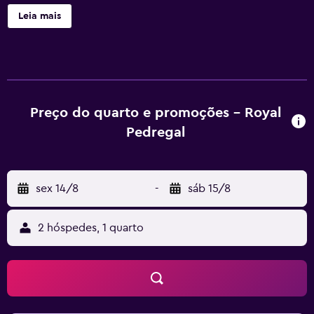
cafeteria e serviço de quarto 24 horas. Royal Pedregal
Leia mais
Hotel dispõe de 317 acomodações com cofres para
notebook e secadores de cabelo. As TVs LCD de 32
polegadas possuem canais a cabo. Os banheiros possuem
chuveiros. Este hotel em Cidade do México dispõe de Wi-
Fi grátis. Escrivaninhas e telefones estão disponíveis. Os
quartos também apresentam ferros/tábuas de passar
Preço do quarto e promoções - Royal
roupa e cortinas blackout. O serviço de limpeza é
Pedregal
fornecido diariamente. As instalações recreativas
oferecidas por hotel incluem uma piscina externa e uma
sauna a vapor. Hóspedes de até 18 anos não são
sex 14/8
-
sáb 15/8
permitidos em piscina.
2 hóspedes, 1 quarto