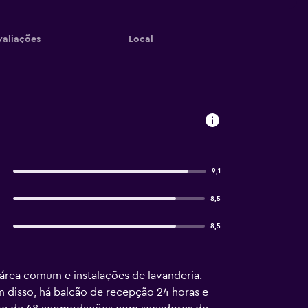
valiações
Local
9,1
8,5
8,5
área comum e instalações de lavanderia.
m disso, há balcão de recepção 24 horas e