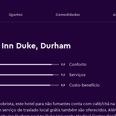
Quartos
Comodidades
A
y Inn Duke, Durham
Conforto
9,0
Serviços
9,2
Custo-benefício
8,8
rista, este hotel para não fumantes conta com café/chá na 
m serviço de traslado local grátis também são oferecidos. Alé