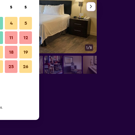
S
S
4
5
11
12
1/8
Vista externa
18
19
25
26
s.