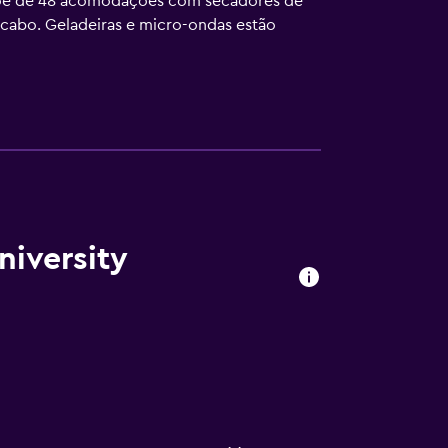
spõe de 48 acomodações com secadores de
 cabo. Geladeiras e micro-ondas estão
rtesia. Este hotel em Durham dispõe de Wi-
ões podem ser aplicadas). O serviço de
niversity