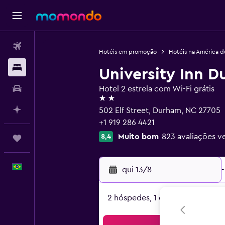
Passagens aéreas
Hotéis em promoção
Hotéis na América d
Hospedagens
University Inn D
Carros
Hotel 2 estrela com Wi-Fi grátis
2 estrelas
Planeje com IA
502 Elf Street, Durham, NC 27705
+1 919 286 4421
Muito bom
823 avaliações ve
8,4
Trips
Português
qui 13/8
-
2 hóspedes, 1 quarto