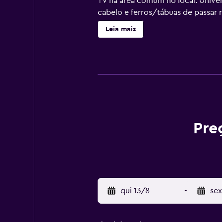
TV na área comum no local. Unive
cabelo e ferros/tábuas de passar 
disponíveis. Os banheiros possue
Leia mais
Fi grátis. As comodidades para ne
limpeza é fornecido diariamente.
Pre
qui 13/8
-
sex