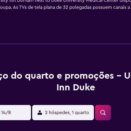
rsity Inn Durham next to Duke University Medical Center di
roupa. As TVs de tela plana de 32 polegadas possuem canais a
m chuveiro/banheira combinados e produtos de toalete de co
gócios incluem telefones com chamadas locais grátis (restriç
ço do quarto e promoções - U
Inn Duke
 14/8
2 hóspedes, 1 quarto