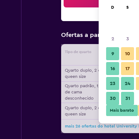
Bus
D
S
R$ 495
Ofertas a partir de
/
2
3
Tipo de quarto
Forneced
9
10
16
17
Quarto duplo, 2 camas
queen size
23
24
Quarto padrão, tipo
de cama
30
31
desconhecido
Quarto duplo, 2 camas
Mais barato
queen size
mais 26 ofertas do hotel University