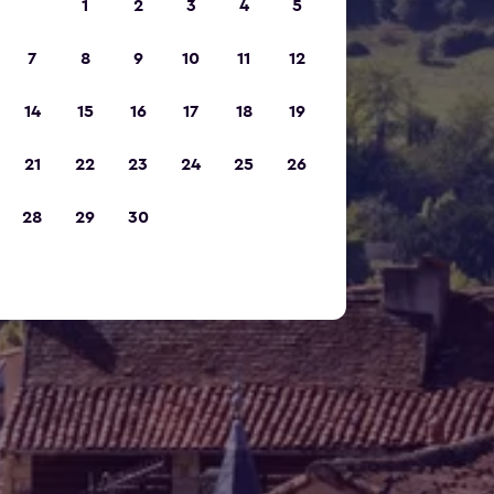
1
2
3
4
5
7
8
9
10
11
12
14
15
16
17
18
19
21
22
23
24
25
26
28
29
30