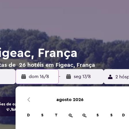
igeac, França
tas de 26 hotéis em Figeac, França
dom 16/8
-
seg 17/8
2 hósp
agosto 2026
es de opções de hotéis e acomodações.
D
S
T
Q
Q
S
S
D