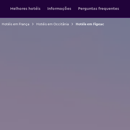
Melhores hotéis
Informações
Perguntas frequentes
Hotéis em França
Hotéis em Occitânia
Hotéis em Figeac