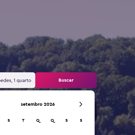
Buscar
edes, 1 quarto
setembro 2026
S
T
Q
Q
S
S