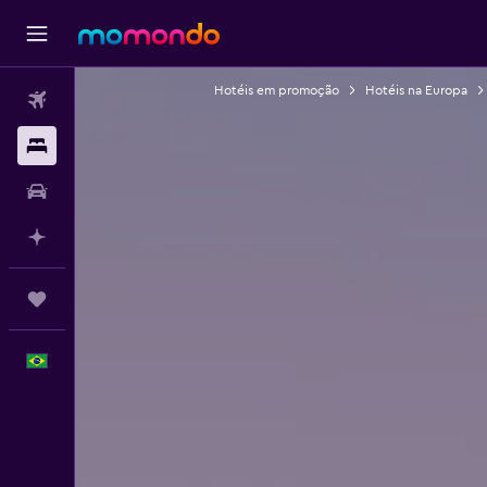
Hotéis em promoção
Hotéis na Europa
Passagens aéreas
Hospedagens
Carros
Planeje com IA
Trips
Português