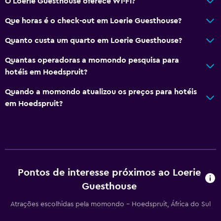
O Loerie Guesthouse oferece Wi-Fi?
Churrasqueira
Que horas é o check-out em Loerie Guesthouse?
Varanda
Área para refeições ao ar livre
Quanto custa um quarto em Loerie Guesthouse?
Móveis na área externa
Quantas operadoras a momondo pesquisa para
Lareira externa
hotéis em Hoedspruit?
Jardim
Quando a momondo atualizou os preços para hotéis
em Hoedspruit?
Banheiro
Chuveiro
Banheira
Secador de cabelo
Pontos de interesse próximos ao Loerie
Vaso sanitário
Guesthouse
Papel higiênico
Atrações escolhidas pela momondo - Hoedspruit, África do Sul
Banheiro privativo