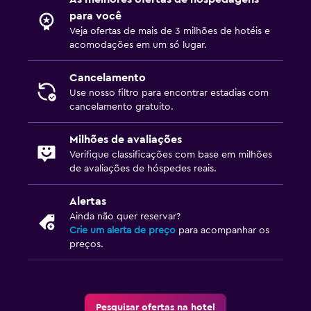
Ciclismo
para você
Hipismo
Veja ofertas de mais de 3 milhões de hotéis e
acomodações em um só lugar.
Saúde e segurança
Cancelamento
Limpeza diária
Use nosso filtro para encontrar estadias com
cancelamento gratuito.
Kit de primeiros socorros
Circuito fechado de televisão nas áreas comuns
Milhões de avaliações
Circuito fechado de televisão fora da propriedade
Verifique classificações com base em milhões
de avaliações de hóspedes reais.
Segurança 24 horas
Alertas
Mídia e entretenimento
Ainda não quer reservar?
Crie um alerta de preço
para acompanhar os
TV de tela plana
preços.
Lounge/Sala de TV compartilhado
TV a cabo ou TV via satélite
TV
Pesquisar ofertas na hotel