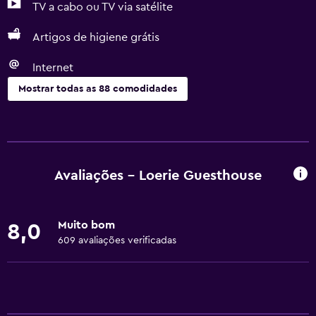
TV a cabo ou TV via satélite
Artigos de higiene grátis
Internet
Mostrar todas as 88 comodidades
Cozinha
Taças de vinho
Chaleira elétrica
Avaliações - Loerie Guesthouse
Micro-ondas
Utensílios de cozinha
Muito bom
8,0
Chaleira
609 avaliações verificadas
Torradeira
Refrigerador
Máquina de café