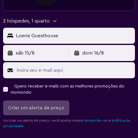
2 hóspedes, 1 quarto
Loerie Guesthouse
sáb 15/8
dom 16/8
Quero receber e-mails com as melhores promoções do
momondo
Criar um alerta de preço
Ao criar um alerta de preço, você aceita nossos
termos de uso
e
política de
privacidade.