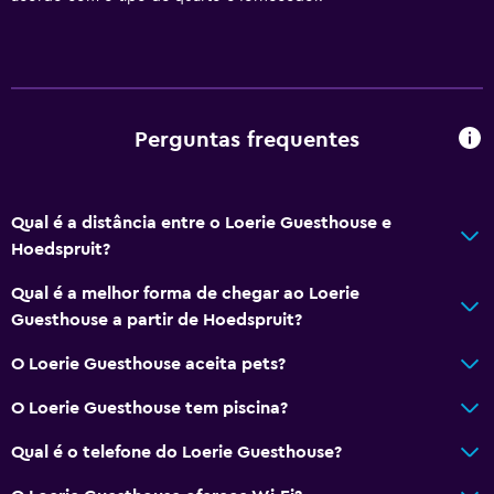
Acessibilidade e adequação
Unidade localizada no térreo
Unidade acessível para cadeira de rodas
Animais permitidos com pedido prévio. Podem ser
Perguntas frequentes
cobradas taxas extras.
Estacionamento acessível
Qual é a distância entre o Loerie Guesthouse e
Não fumante
Hoedspruit?
Andares superiores acessíveis por escadas
Qual é a melhor forma de chegar ao Loerie
Área para fumantes
Guesthouse a partir de Hoedspruit?
Entrada privativa
O Loerie Guesthouse aceita pets?
Ao ar livre
O Loerie Guesthouse tem piscina?
Terraço/pátio
Qual é o telefone do Loerie Guesthouse?
Cadeiras de praia