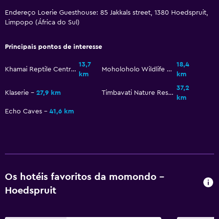
Área do chuveiro ao nível do chão
Endereço Loerie Guesthouse: 85 Jakkals street, 1380 Hoedspruit,
Limpopo (África do Sul)
Geral
Janela
Principais pontos de interesse
Quartos familiares
13,7
18,4
Khamai Reptile Centre
Moholoholo Wildlife Rehabilitation Centre
km
km
Vista do jardim
37,2
Sofá
Klaserie
27,9 km
Timbavati Nature Reserve
km
Piso de azulejo/mármore
Echo Caves
41,6 km
Vista da piscina
Armazém disponível
Estacionamento e transporte
Os hotéis favoritos da momondo -
Vagas na rua
Hoedspruit
Transfer aeroporto (cobrado à parte)
Estacionamento gratuito