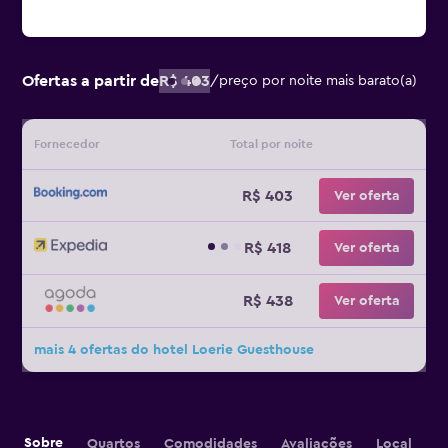
Ofertas a partir de
R$ 403
/
preço por noite mais barato(a)
Fornecedor
Total por noite
R$ 403
Ver oferta
R$ 418
Ver oferta
R$ 438
Ver oferta
mais 4 ofertas do hotel Loerie Guesthouse
Sobre
Quartos
Comodidades
Avaliações
Local