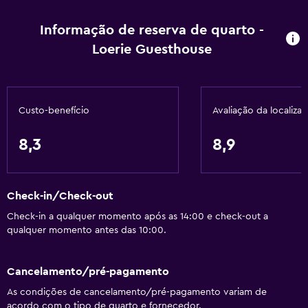
Área para refeições
Informação de reserva de quarto -
Cozinha americana
Loerie Guesthouse
Serviços básicos
Wi-Fi grátis
Custo-benefício
Avaliação da localiza
Internet
Roupa de cama
8,3
8,9
Toalhas
Ventilador
Check-in/Check-out
Extintor de incêndio
Check-in a qualquer momento após as 14:00 e check-out a
Artigos de higiene grátis
qualquer momento antes das 10:00.
Sabonete líquido
Ar-condicionado
Cancelamento/pré-pagamento
Cesto de lixo
As condições de cancelamento/pré-pagamento variam de
acordo com o tipo de quarto e fornecedor.