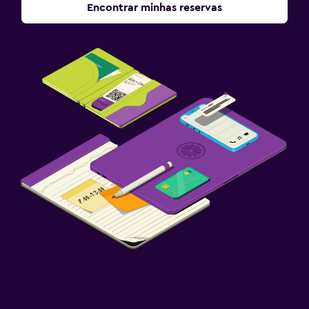
Encontrar minhas reservas
Serviços e conveniências
Locação de veículo
Check-in/check-out privado
Para famílias
Berço disponível
Buffet com opções para crianças
Piscina
Piscina ao ar livre
Toalhas para piscina