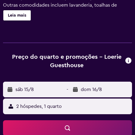
Outras comodidades incluem lavanderia, toalhas de
banho, chaleira elétrica e ventilador portátil.
Leia mais
Preço do quarto e promoções - Loerie
Guesthouse
sáb 15/8
-
dom 16/8
2 hóspedes, 1 quarto