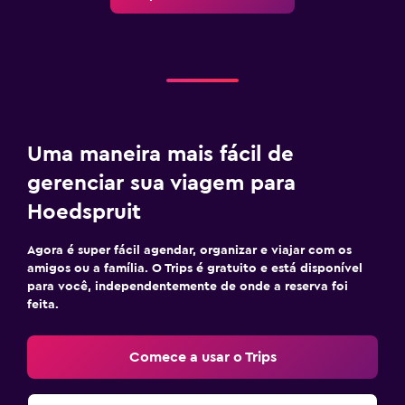
Lavanderia
Lavanderia
Serviço de passar roupa
Ferro e tábua de passar
Uma maneira mais fácil de
Prensa para calças
gerenciar sua viagem para
Quarto
Hoedspruit
Sofá-cama
Agora é super fácil agendar, organizar e viajar com os
Guarda-roupa ou armário
amigos ou a família. O Trips é gratuito e está disponível
para você, independentemente de onde a reserva foi
feita.
Área de trabalho
Fax/fotocopiadora
Comece a usar o Trips
Escrivaninha