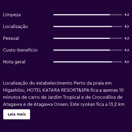
Limpeza
8,2
Localização
8,5
Pessoal
8,2
Custo-benefício
8,2
Nota geral
8,5
Localização do estabelecimento Perto da praia em
Higashiizu, HOTEL KATARA RESORT&SPA fica a apenas 10
minutos de carro de Jardim Tropical e de Crocodilos de
Atagawa e de Atagawa Onsen. Este ryokan fica a 13,2 km
de Parque Oceânico Izu e a 14,5 km de Museu e Fábrica de
Leia mais
Vidro Izu. Quartos Sinta-se em casa em um de nossos 73
quartos com ar-condicionado, geladeiras e TVs de tela