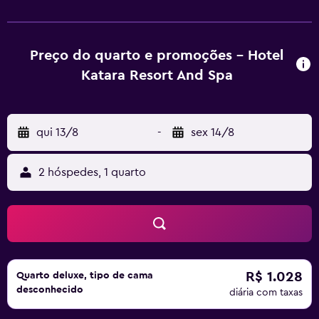
plana. Wi-Fi de cortesia está disponível para manter você
conectado. Banheiro privativo com banheiras e chuveiros
separados apresenta banheiras de fontes termais e
produtos de toalete de cortesia. As conveniências
Preço do quarto e promoções - Hotel
incluem cofres e escrivaninha, e a arrumação dos quartos
Katara Resort And Spa
é fornecida diariamente. Comodidades Aproveite as
comodidades recreativas, como fontes termais, ou
aprecie a vista em um terraço. Alimentação HOTEL
qui 13/8
-
sex 14/8
KATARA RESORT&SPA oferece aos hóspedes deliciosas
opções de refeição no Kirohana. Um café da manhã
(buffet) de cortesia é servido diariamente, entre 7h30 e
2 hóspedes, 1 quarto
8h30. Comodidades para negócios e outras comodidades
A recepção fica aberta em horário limitado.
Estacionamento grátis sem manobrista está disponível no
local.
R$ 1.028
Quarto deluxe, tipo de cama
desconhecido
diária com taxas