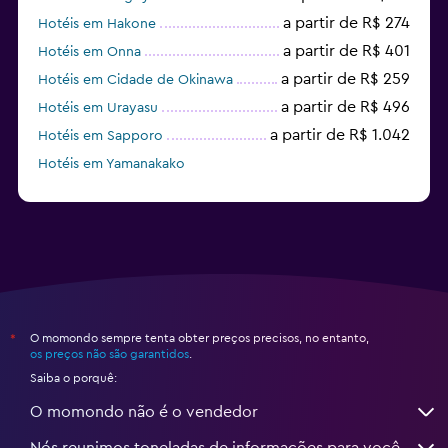
a partir de R$ 274
Hotéis em Hakone
a partir de R$ 401
Hotéis em Onna
a partir de R$ 259
Hotéis em Cidade de Okinawa
a partir de R$ 496
Hotéis em Urayasu
a partir de R$ 1.042
Hotéis em Sapporo
Hotéis em Yamanakako
a partir de R$ 2.038
Hotéis em Fujikawaguchiko
O momondo sempre tenta obter preços precisos, no entanto,
*
os preços não são garantidos
.
Saiba o porquê:
O momondo não é o vendedor
Nós reunimos toneladas de informações para você