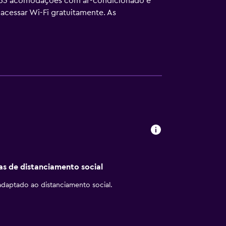
e 53 acomodações com ar-condicionado e
cessar Wi-Fi gratuitamente. As
poníveis (restrições podem ser aplicadas).
isponíveis na propriedade ou perto dele, e
cas de distanciamento social
daptado ao distanciamento social.