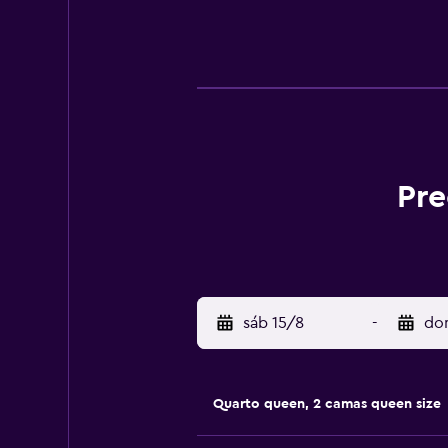
Pre
sáb 15/8
-
do
Quarto queen, 2 camas queen size