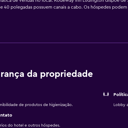
ática de vendas no local. Rodeway Inn Ludington dispõe d
de 40 polegadas possuem canais a cabo. Os hóspedes podem a
 escrivaninhas e telefones; chamadas locais grátis estão dis
iariamente. As atividades recreativas listadas abaixo estão d
rança da propriedade
Políti
nibilidade de produtos de higienização.
Lobby a
ontato
ios do hotel e outros hóspedes.