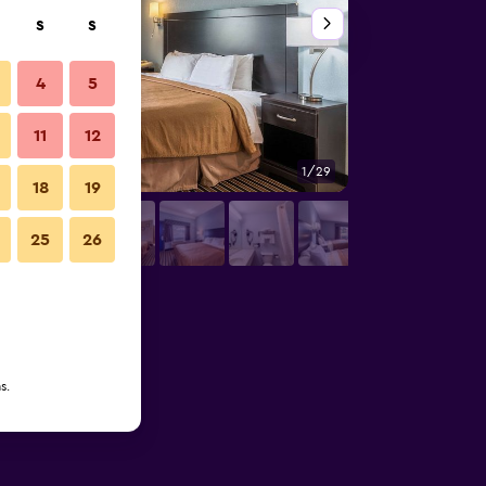
S
S
4
5
11
12
1/29
Edifício
18
19
25
26
s.