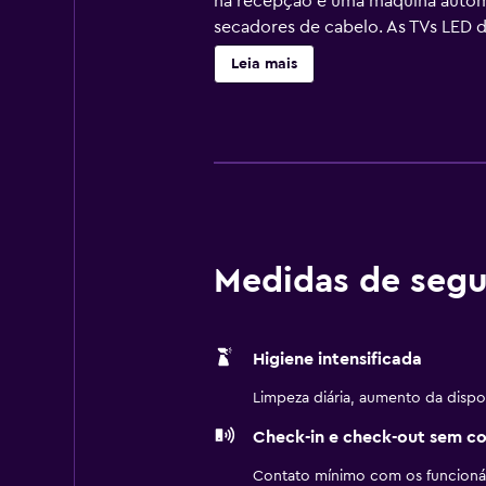
na recepção e uma máquina autom
secadores de cabelo. As TVs LED 
comodidades para negócios incluem
Leia mais
O serviço de limpeza é fornecido d
poderá haver cobrança de taxa.
Medidas de segu
Higiene intensificada
Limpeza diária, aumento da dispo
Check-in e check-out sem c
Contato mínimo com os funcionár