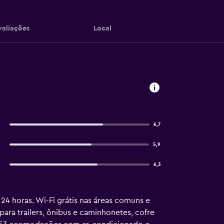
valiações
Local
6,7
5,9
6,3
24 horas. Wi-Fi grátis nas áreas comuns e
ra trailers, ônibus e caminhonetes, cofre