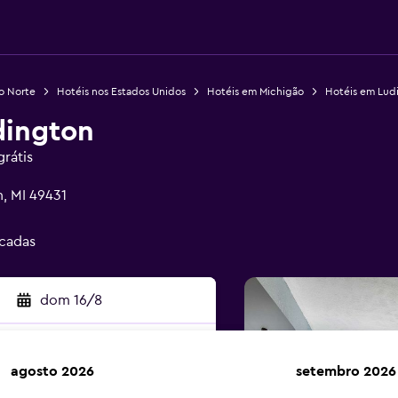
o Norte
Hotéis nos Estados Unidos
Hotéis em Michigão
Hotéis em Lud
dington
rátis
, MI 49431
icadas
dom 16/8
agosto 2026
setembro 2026