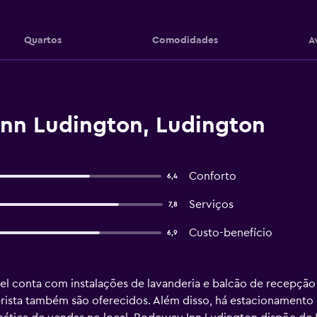
Quartos
Comodidades
A
nn Ludington, Ludington
Conforto
6,4
Serviços
7,8
Custo-benefício
6,9
el conta com instalações de lavanderia e balcão de recepção 
sta também são oferecidos. Além disso, há estacionamento pa