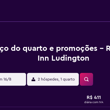
ço do quarto e promoções -
Inn Ludington
m 16/8
2 hóspedes, 1 quarto
R$ 411
diária com IVA