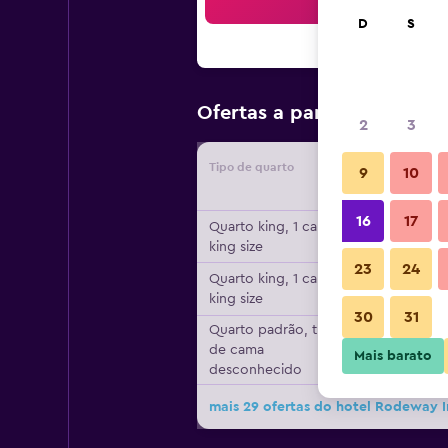
Bus
D
S
R$ 326
Ofertas a partir de
/
2
3
Tipo de quarto
Forneced
9
10
16
17
Quarto king, 1 cama
king size
23
24
Quarto king, 1 cama
king size
30
31
Quarto padrão, tipo
de cama
Mais barato
desconhecido
mais 29 ofertas do hotel Rodeway 