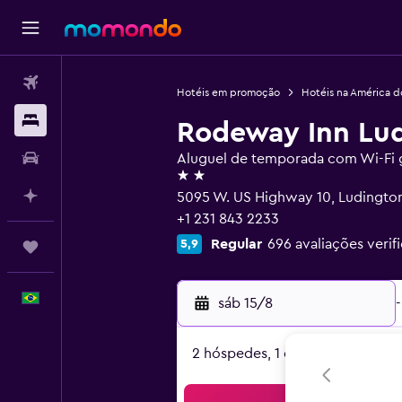
Passagens aéreas
Hotéis em promoção
Hotéis na América d
Hospedagens
Rodeway Inn Lu
Carros
Aluguel de temporada com Wi-Fi g
2 estrelas
Planeje com IA
5095 W. US Highway 10, Ludington
+1 231 843 2233
Regular
696 avaliações verif
5,9
Trips
Português
sáb 15/8
-
2 hóspedes, 1 quarto