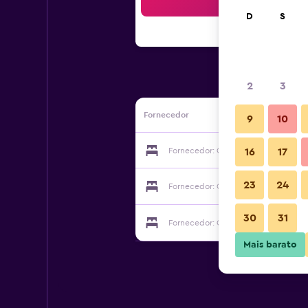
Bus
D
S
2
3
Fornecedor
9
10
Fornecedor: Gästehaus Sommertal
16
17
23
24
Fornecedor: Gästehaus Sommertal
30
31
Fornecedor: Gästehaus Sommertal
Mais barato