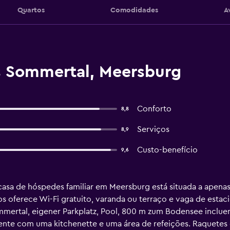
Quartos
Comodidades
A
s Sommertal, Meersburg
Conforto
8,8
Serviços
8,9
Custo-benefício
9,6
casa de hóspedes familiar em Meersburg está situada a apena
s oferece Wi-Fi gratuito, varanda ou terraço e vaga de esta
ertal, eigener Parkplatz, Pool, 800 m zum Bodensee incluem 
nte com uma kitchenette e uma área de refeições. Raquetes de