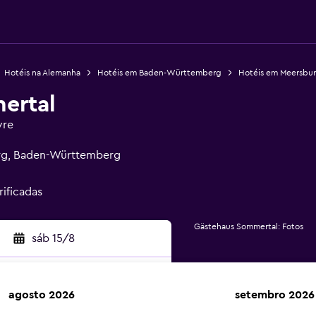
Hotéis na Alemanha
Hotéis em Baden-Württemberg
Hotéis em Meersbu
ertal
vre
urg, Baden-Württemberg
rificadas
Gästehaus Sommertal: Fotos
sáb 15/8
agosto 2026
setembro 2026