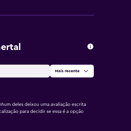
ertal
Ordenar por
:
Mais recente
nhum deles deixou uma avaliação escrita
calização para decidir se essa é a opção