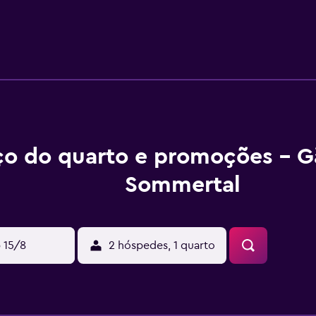
tros da pousada. A famosa cidade velha de Meersburg fica a 5
pedes do Gästehaus Sommertal, no hotel vizinho Schützen. A
ra Constança fica a 1 km do Gästehaus Sommertal, eigener Pa
o.
ço do quarto e promoções - G
Sommertal
 15/8
2 hóspedes, 1 quarto