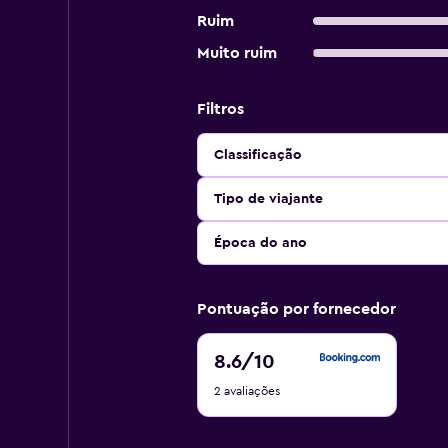
Ruim
Muito ruim
Filtros
Classificação
Tipo de viajante
Época do ano
Pontuação por fornecedor
8.6
8.6
/10
de
2 avaliações
10