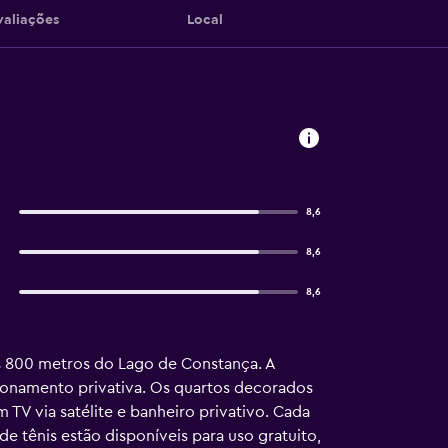
valiações
Local
8,6
8,6
8,6
s 800 metros do Lago de Constança. A
cionamento privativa. Os quartos decorados
TV via satélite e banheiro privativo. Cada
 tênis estão disponíveis para uso gratuito,