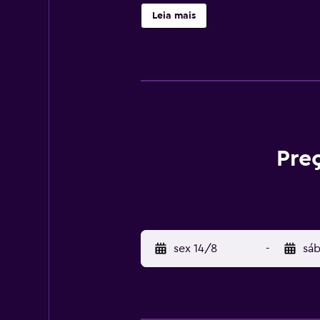
e um clube de tênis fica a 300 me
Leia mais
café da manhã é oferecido aos hós
terminal de ferry com serviços pa
estacionamento no local é gratuit
Pre
sex 14/8
-
sáb