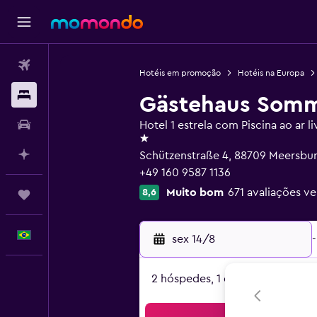
Passagens aéreas
Hotéis em promoção
Hotéis na Europa
Hospedagens
Gästehaus Somm
Carros
Hotel 1 estrela com Piscina ao ar li
1 estrela
Planeje com IA
Schützenstraße 4, 88709 Meersb
+49 160 9587 1136
Muito bom
671 avaliações ve
8,6
Trips
Português
sex 14/8
-
2 hóspedes, 1 quarto