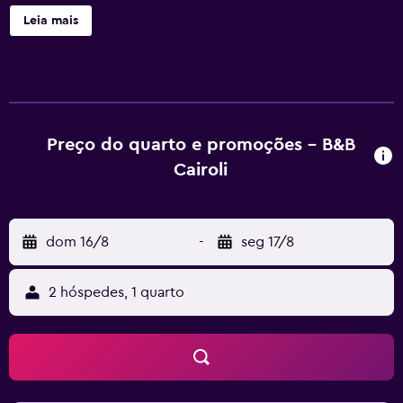
comodidades incluem check-in expresso, check-out
Leia mais
expresso e assistência com excursões/ingressos. B&B
Cairoli dispõe de 5 acomodações com máquinas de café
expresso e cofres. As televisões possuem canais digitais.
Geladeira/freezer grandes, micro-ondas e
cafeteira/chaleira estão disponíveis. Os banheiros
possuem chuveiros, chinelos, produtos de toalete de
Preço do quarto e promoções - B&B
cortesia e secadores de cabelo. Os hóspedes podem
Cairoli
acessar Wi-Fi gratuitamente. As comodidades para
negócios incluem escrivaninhas e telefones; os
telefonemas locais e internacionais são de cortesia
dom 16/8
-
seg 17/8
(restrições podem ser aplicadas). Os quartos também
apresentam garrafas de água grátis e cozinhas
compartilhadas/comuns. O serviço de limpeza é
2 hóspedes, 1 quarto
fornecido diariamente.