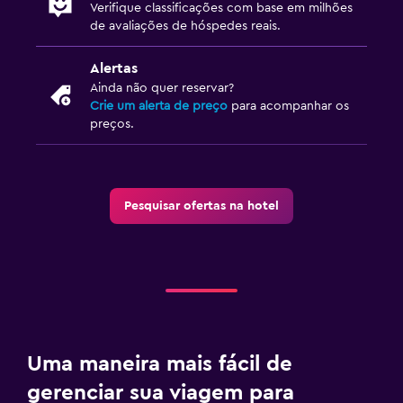
Verifique classificações com base em milhões
Mídia e entretenimento
de avaliações de hóspedes reais.
Rádio
Alertas
TV de tela plana
Ainda não quer reservar?
TV
Crie um alerta de preço
para acompanhar os
preços.
Quarto
Tomada perto da cama
Pesquisar ofertas na hotel
Arara para roupas
Guarda-roupa ou armário
Restaurantes
Frigobar
Café da manhã no quarto
Uma maneira mais fácil de
Mesa para refeições
gerenciar sua viagem para