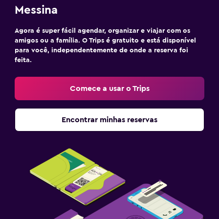
Messina
Área de trabalho
Fax/fotocopiadora
Agora é super fácil agendar, organizar e viajar com os
amigos ou a família. O Trips é gratuito e está disponível
Escrivaninha
para você, independentemente de onde a reserva foi
feita.
Para famílias
Berço disponível
Comece a usar o Trips
Cadeirinha para refeições (crianças)
Encontrar minhas reservas
Ao ar livre
Varanda
Piscina
Toalhas para piscina