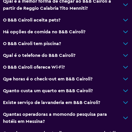
Qual é a melhor forma de chegar ao B&B Cairoli a
Cofre
partir de Reggio Calabria Tito Menniti?
Minimercado na propriedade
O B&B Cairoli aceita pets?
Passes para transporte público
Há opções de comida no B&B Cairoli?
Serviço de quarto
Acesso com chave
O B&B Cairoli tem piscina?
Check-out expresso
Qual é o telefone do B&B Cairoli?
Garrafa de água
O B&B Cairoli oferece Wi-Fi?
Check-in/check-out privado
Que horas é o check-out em B&B Cairoli?
Banheiro
Quanto custa um quarto em B&B Cairoli?
Chuveiro
Existe serviço de lavanderia em B&B Cairoli?
Touca de banho
Quantas operadoras a momondo pesquisa para
Bidê
hotéis em Messina?
Secador de cabelo