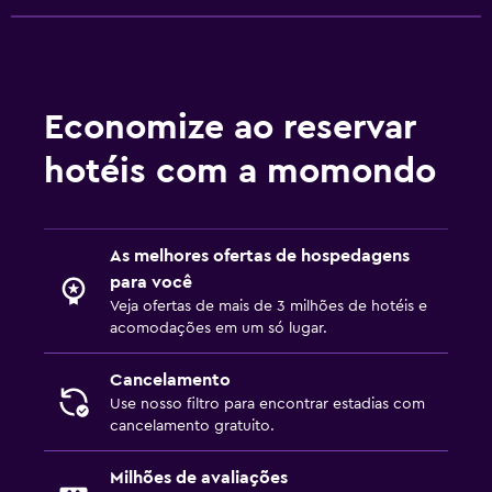
Serviço de transfer (custo adicional)
Lavanderia
Lavanderia
Economize ao reservar
Serviço de passar roupa
hotéis com a momondo
Serviços de lavanderia
Ferro e tábua de passar
Prensa para calças
As melhores ofertas de hospedagens
para você
Veja ofertas de mais de 3 milhões de hotéis e
Saúde e segurança
acomodações em um só lugar.
Limpeza diária
Cancelamento
Circuito fechado de televisão fora da propriedade
Use nosso filtro para encontrar estadias com
Segurança 24 horas
cancelamento gratuito.
Cofre
Milhões de avaliações