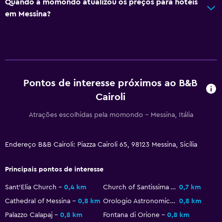
Quando a momondo atualizou os preços para hotéis
Vaso sanitário
em Messina?
Papel higiênico
Roupão de banho
Banheiro privativo
Geral
Pontos de interesse próximos ao B&B
Cairoli
Quartos familiares
Pantufas
Atrações escolhidas pela momondo - Messina, Itália
Isolamento acústico
Armários individuais
Endereço B&B Cairoli: Piazza Cairoli 65, 98123 Messina, Sicília
Telefone
Principais pontos de interesse
Piso de azulejo/mármore
Sant'Elia Church
0,4 km
Church of Santissima Annunziata dei Catalani
0,7 km
Vista da cidade
Cathedral of Messina
0,8 km
Orologio Astronomico
0,8 km
Armazém disponível
Palazzo Calapaj
0,8 km
Fontana di Orione
0,8 km