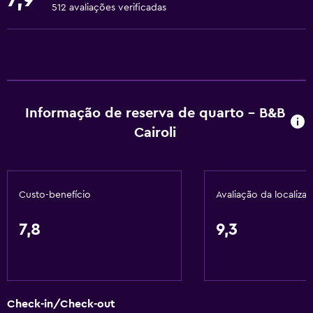
Toalhas
512 avaliações verificadas
Extintor de incêndio
Artigos de higiene grátis
Shampoo
Alarmes de fumaça
Informação de reserva de quarto - B&B
Aquecimento
Cairoli
Adaptador
Sabonete líquido
Ar-condicionado
Custo-benefício
Avaliação da localiza
Cesto de lixo
7,8
9,3
Cozinha
Chaleira elétrica
Cozinha compartilhada
Check-in/Check-out
Forno