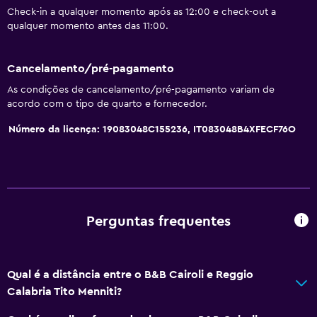
Check-in a qualquer momento após as 12:00 e check-out a
Micro-ondas
qualquer momento antes das 11:00.
Utensílios de cozinha
Fogão
Cancelamento/pré-pagamento
Chaleira/cafeteira
As condições de cancelamento/pré-pagamento variam de
acordo com o tipo de quarto e fornecedor.
Torradeira
Número da licença: 19083048C155236, IT083048B4XFECF76O
Refrigerador
Máquina de café
Área para refeições
Cozinha
Perguntas frequentes
Cozinha americana
Serviços e conveniências
Qual é a distância entre o B&B Cairoli e Reggio
Caixa eletrônico
Calabria Tito Menniti?
Locação de veículo