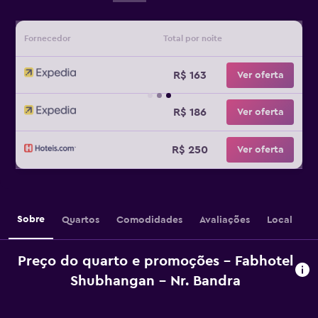
Fornecedor
Total por noite
R$ 163
Ver oferta
R$ 186
Ver oferta
R$ 250
Ver oferta
Sobre
Quartos
Comodidades
Avaliações
Local
Preço do quarto e promoções - Fabhotel
Shubhangan - Nr. Bandra