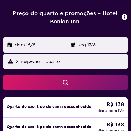
cortesia e chuveiro. Neste hotel, cada quarto está
equipado com roupa de cama e toalhas. THE BONLON
Preço do quarto e promoções - Hotel
INN-NEAR BLK HOSPITAL conta com um restaurante que
Bonlon Inn
serve comida asiática. Também é possível solicitar uma
opção halal. THE BONLON INN-NEAR BLK HOSPITAL fica a
4,8 km de Santuário Gurudwara Bangla Sahib e a 5,7 km de
dom 16/8
-
seg 17/8
Jantar Mantar. O Aeroporto Internacional de Nova Déli -
Indira Gandhi fica a 14 km de distância e a acomodação
oferece serviço de transfer (aeroporto) a um custo
2 hóspedes, 1 quarto
adicional.
R$ 138
Quarto deluxe, tipo de cama desconhecido
diária com IVA
R$ 138
Quarto deluxe, tipo de cama desconhecido