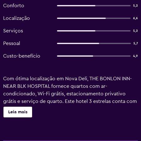
Conforto
5,2
Localização
6,6
Serviços
5,2
Pessoal
5,7
Custo-benefício
4,9
Com ótima localização em Nova Deli, THE BONLON INN-
NEAR BLK HOSPITAL fornece quartos com ar-
condicionado, Wi-Fi grátis, estacionamento privativo
grátis e serviço de quarto. Este hotel 3 estrelas conta com
um balcão de turismo e depósito para bagagem. A
Leia mais
acomodação oferece uma recepção 24 horas, um serviço
de concierge e serviço de câmbio. Os quartos neste hotel
possuem área de estar, TV de tela plana com canais via
satélite e banheiro privativo com produtos de banho de