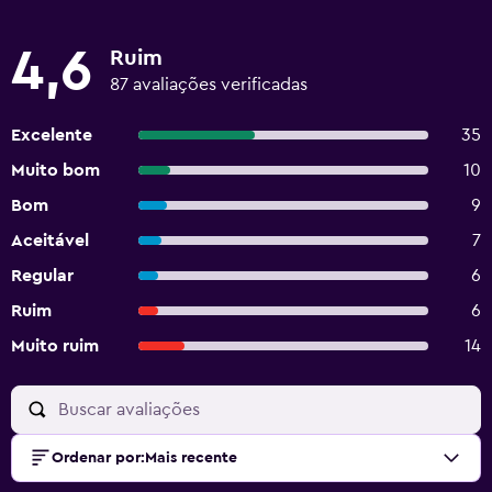
4,6
Ruim
87 avaliações verificadas
Excelente
35
Muito bom
10
Bom
9
Aceitável
7
Regular
6
Ruim
6
Muito ruim
14
Ordenar por
:
Mais recente