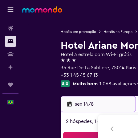
Passagens aéreas
Hotéis em promoção
Hotéis na Europa
Hospedagens
Hotel Ariane Mo
Carros
Hotel 3 estrela com Wi-Fi grátis
3 estrelas
Planeje com IA
35 Rue De La Sabliere, 75014 Paris
+33 1 45 45 67 13
Muito bom
1.068 avaliações 
8,0
Trips
Português
sex 14/8
-
2 hóspedes, 1 quarto