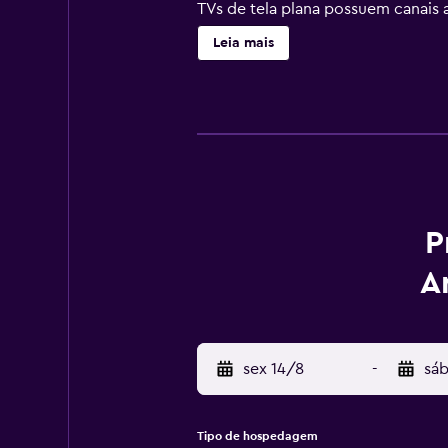
TVs de tela plana possuem canais 
cadeiras para escritório e telefon
Leia mais
limpeza é fornecido diariamente 
P
A
sex 14/8
-
sáb
Tipo de hospedagem