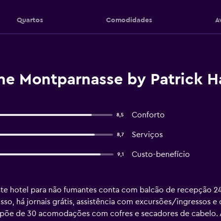
Quartos
Comodidades
A
ne Montparnasse by Patrick Ha
Conforto
8,5
Serviços
8,7
Custo-benefício
9,1
ste hotel para não fumantes conta com balcão de recepção 24
isso, há jornais grátis, assistência com excursões/ingressos e
ispõe de 30 acomodações com cofres e secadores de cabelo.