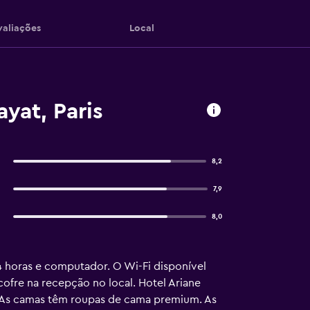
valiações
Local
yat, Paris
8,2
7,9
8,0
 horas e computador. O Wi-Fi disponível
 cofre na recepção no local. Hotel Ariane
 As camas têm roupas de cama premium. As