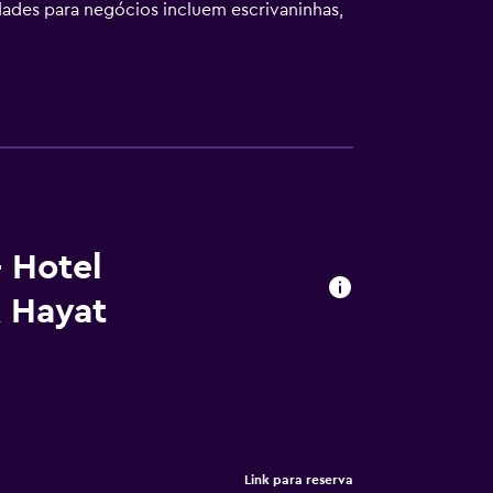
dades para negócios incluem escrivaninhas,
esia e ventilador portátil. O serviço de
 requisitadas.
 Hotel
k Hayat
Link para reserva