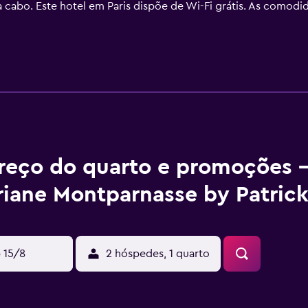
a cabo. Este hotel em Paris dispõe de Wi-Fi grátis. As comodi
es. Os quartos também apresentam produtos de toalete de cort
e comodidades como ferros/tábuas de passar roupa podem ser
reço do quarto e promoções -
riane Montparnasse by Patric
 15/8
2 hóspedes, 1 quarto