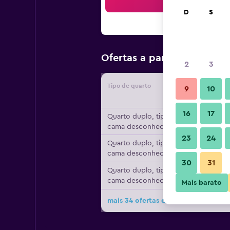
Bus
D
S
R$ 372
Ofertas a partir de
/
2
3
Tipo de quarto
Forneced
9
10
16
17
Quarto duplo, tipo de
cama desconhecido
23
24
Quarto duplo, tipo de
cama desconhecido
30
31
Quarto duplo, tipo de
cama desconhecido
Mais barato
mais 34 ofertas do hotel Hotel Ari