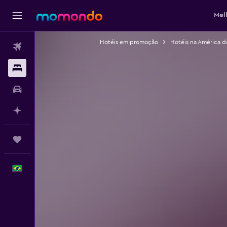
Mel
Hotéis em promoção
Hotéis na América d
Passagens aéreas
Hospedagens
Carros
Planeje com IA
Trips
Português