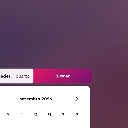
Buscar
edes, 1 quarto
setembro 2026
S
T
Q
Q
S
S