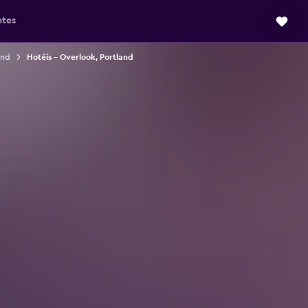
ntes
and
Hotéis – Overlook, Portland