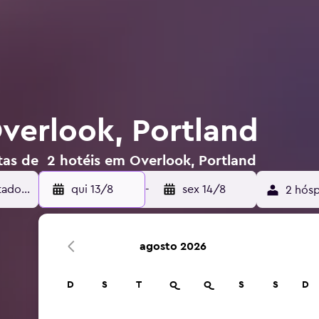
verlook, Portland
tas de 2 hotéis em Overlook, Portland
qui 13/8
-
sex 14/8
2 hósp
agosto 2026
D
S
T
Q
Q
S
S
D