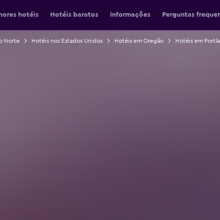
hores hotéis
Hotéis baratos
Informações
Perguntas freque
o Norte
Hotéis nos Estados Unidos
Hotéis em Oregão
Hotéis em Portl