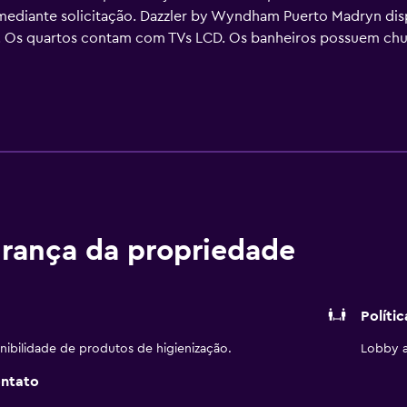
 mediante solicitação. Dazzler by Wyndham Puerto Madryn d
s. Os quartos contam com TVs LCD. Os banheiros possuem chuv
s hóspedes podem acessar Wi-Fi gratuitamente. Escrivaninhas 
 podem ser requisitados. O serviço de limpeza é fornecido d
a. Outras instalações recreativas incluem uma sauna seca e um
rança da propriedade
Políti
nibilidade de produtos de higienização.
Lobby a
ontato