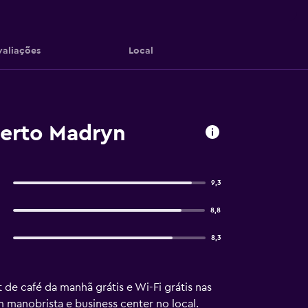
valiações
Local
erto Madryn
9,3
8,8
8,3
de café da manhã grátis e Wi-Fi grátis nas
manobrista e business center no local.