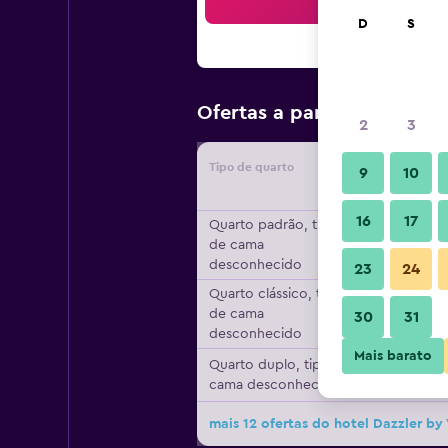
Bus
D
S
R$ 348
Ofertas a partir de
/
2
3
Tipo de quarto
Forneced
9
10
16
17
Quarto padrão, tipo
de cama
desconhecido
23
24
Quarto clássico, tipo
de cama
30
31
desconhecido
Mais barato
Quarto duplo, tipo de
cama desconhecido
mais 12 ofertas do hotel Dazzler 