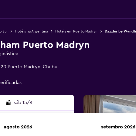
o Sul
Hotéis na Argentina
Hotéis em Puerto Madryn
Dazzler by Wynd
dham Puerto Madryn
inástica
120 Puerto Madryn, Chubut
verificadas
sáb 15/8
agosto 2026
setembro 2026