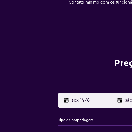
Contato mínimo com os funcionár
Pre
sex 14/8
-
sáb
Tipo de hospedagem