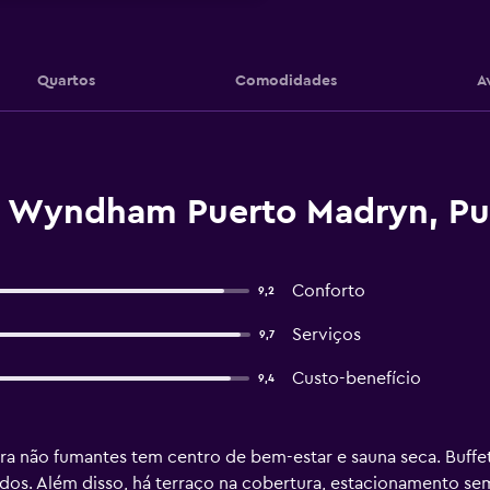
Quartos
Comodidades
A
y Wyndham Puerto Madryn, Pu
Conforto
9,2
Serviços
9,7
Custo-benefício
9,4
ra não fumantes tem centro de bem-estar e sauna seca. Buffet 
s. Além disso, há terraço na cobertura, estacionamento sem 