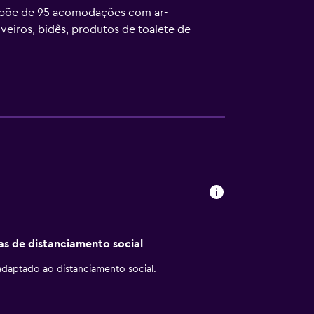
ispõe de 95 acomodações com ar-
eiros, bidês, produtos de toalete de
e telefones estão disponíveis. Troca de
iariamente. Hotel apresenta um centro de
a academia.
cas de distanciamento social
daptado ao distanciamento social.