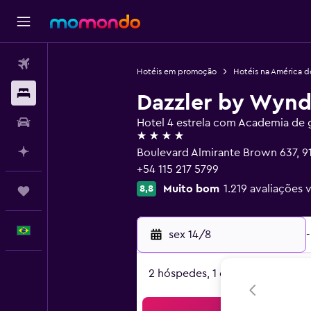
Passagens aéreas
Hotéis em promoção
Hotéis na América d
Hospedagens
Dazzler by Wyn
Carros
Hotel 4 estrela com Academia de g
4 estrelas
Planeje com IA
Boulevard Almirante Brown 637, 9
+54 115 217 5799
Muito bom
1.219 avaliações 
8,8
Trips
Português
sex 14/8
-
2 hóspedes, 1 quarto