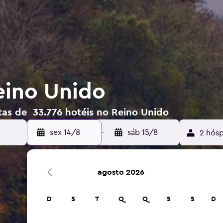
eino Unido
tas de 33.776 hotéis no Reino Unido
sex 14/8
-
sáb 15/8
2 hósp
agosto 2026
D
S
T
Q
Q
S
S
D