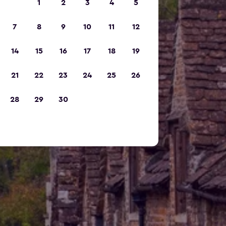
1
2
3
4
5
7
8
9
10
11
12
14
15
16
17
18
19
21
22
23
24
25
26
28
29
30