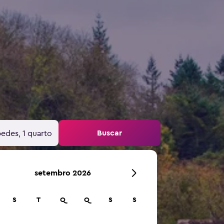
Buscar
edes, 1 quarto
setembro 2026
S
T
Q
Q
S
S