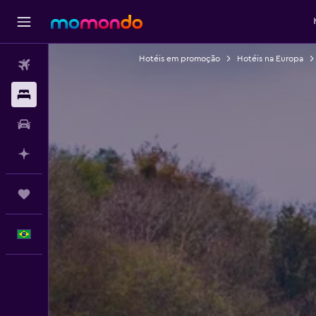
Hotéis em promoção
Hotéis na Europa
Passagens aéreas
Hospedagens
Carros
Planeje com IA
Trips
Português