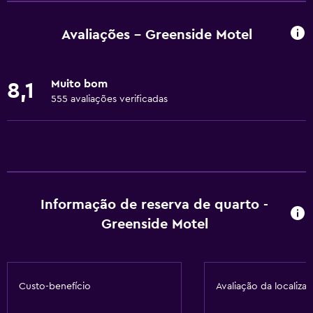
Taças de vinho
Chaleira elétrica
Avaliações - Greenside Motel
Forno
Micro-ondas
Muito bom
8,1
Utensílios de cozinha
555 avaliações verificadas
Fogão
Chaleira/cafeteira
Torradeira
Refrigerador
Informação de reserva de quarto -
Área para refeições
Greenside Motel
Cozinha
Cozinha americana
Custo-benefício
Avaliação da localiza
Serviços básicos
Wi-Fi grátis