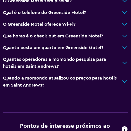
O Greenside Motel tem piscina?
Área de descanso
Qual é o telefone do Greenside Motel?
Vista do jardim
O Greenside Motel oferece Wi-Fi?
Piso de madeira ou parquet
Sofá
Que horas é o check-out em Greenside Motel?
Piso com carpete
Quanto custa um quarto em Greenside Motel?
Armazém disponível
Quantas operadoras a momondo pesquisa para
hotéis em Saint Andrews?
Banheiro
Quando a momondo atualizou os preços para hotéis
Chuveiro
em Saint Andrews?
Secador de cabelo
Vaso sanitário
Papel higiênico
Banheiro privativo
Pontos de interesse próximos ao
Área do chuveiro ao nível do chão