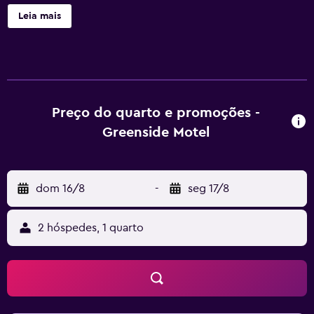
piquenique. Arrumação limitada está disponível.
Leia mais
Greenside motel dispõe de 17 acomodações com ar-
condicionado, secadores de cabelo e produtos de toalete
de cortesia. As TVs de tela plana de 42 polegadas possuem
canais a cabo. Os hóspedes podem acessar Wi-Fi
gratuitamente. O serviço de limpeza é fornecido
diariamente.
Preço do quarto e promoções -
Greenside Motel
dom 16/8
-
seg 17/8
2 hóspedes, 1 quarto