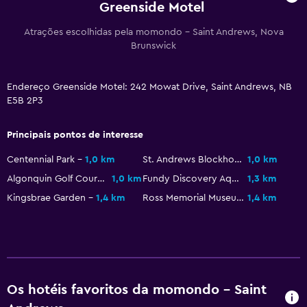
Greenside Motel
Acessibilidade e adequação
Atrações escolhidas pela momondo - Saint Andrews, Nova
Brunswick
Unidade localizada no térreo
Estacionamento acessível
Endereço Greenside Motel: 242 Mowat Drive, Saint Andrews, NB
Não fumante
E5B 2P3
Área para fumantes
Entrada privativa
Principais pontos de interesse
Centennial Park
1,0 km
St. Andrews Blockhouse
1,0 km
Saúde e segurança
Algonquin Golf Course
1,0 km
Fundy Discovery Aquarium
1,3 km
Limpeza diária
Kingsbrae Garden
1,4 km
Ross Memorial Museum
1,4 km
Circuito fechado de televisão nas áreas comuns
Circuito fechado de televisão fora da propriedade
Segurança 24 horas
Os hotéis favoritos da momondo - Saint
Estacionamento e transporte