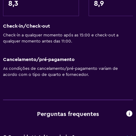
8,3
8,9
Wi-Fi disponível em todas as áreas
Internet
Check-in/Check-out
Roupa de cama
Check-in a qualquer momento após as 15:00 e check-out a
Toalhas
qualquer momento antes das 11:00.
Extintor de incêndio
Artigos de higiene grátis
Cancelamento/pré-pagamento
Shampoo
As condições de cancelamento/pré-pagamento variam de
acordo com o tipo de quarto e fornecedor.
Alarmes de fumaça
Aquecimento
Ar-condicionado
Cesto de lixo
Perguntas frequentes
Geral
Janela