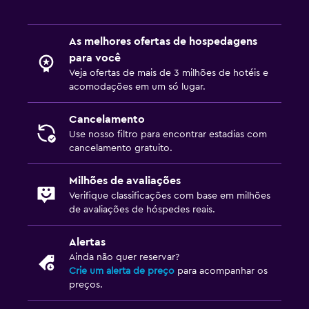
Área de piquenique
As melhores ofertas de hospedagens
Jardim
para você
Veja ofertas de mais de 3 milhões de hotéis e
Quarto
acomodações em um só lugar.
Sofá-cama
Cancelamento
Arara para roupas
Use nosso filtro para encontrar estadias com
cancelamento gratuito.
Atividades
Milhões de avaliações
Acesso à praia
Verifique classificações com base em milhões
Golfe
de avaliações de hóspedes reais.
Alertas
Lavanderia
Ainda não quer reservar?
Lavanderia
Crie um alerta de preço
para acompanhar os
preços.
Área de trabalho