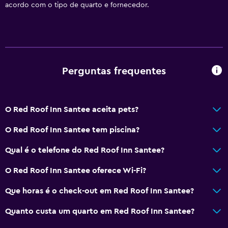
Pia rebaixada
acordo com o tipo de quarto e fornecedor.
Travesseiro sem penas
Vaso sanitário com barras de apoio
Andares superiores acessíveis por escadas
Perguntas frequentes
Banheiro
Chuveiro
O Red Roof Inn Santee aceita pets?
Vaso sanitário elevado
O Red Roof Inn Santee tem piscina?
Banheira
Vaso sanitário
Qual é o telefone do Red Roof Inn Santee?
Papel higiênico
O Red Roof Inn Santee oferece Wi-Fi?
Banheiro privativo
Que horas é o check-out em Red Roof Inn Santee?
Área do chuveiro ao nível do chão
Quanto custa um quarto em Red Roof Inn Santee?
Restaurantes