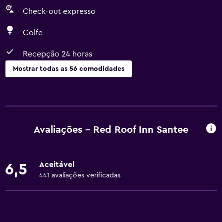
Check-out expresso
Golfe
Recepção 24 horas
Mostrar todas as 56 comodidades
Serviços básicos
Wi-Fi grátis
Wi-Fi disponível em todas as áreas
Avaliações - Red Roof Inn Santee
Roupa de cama
Toalhas
Aceitável
6,5
Extintor de incêndio
441 avaliações verificadas
Artigos de higiene grátis
Shampoo
Alarmes de fumaça