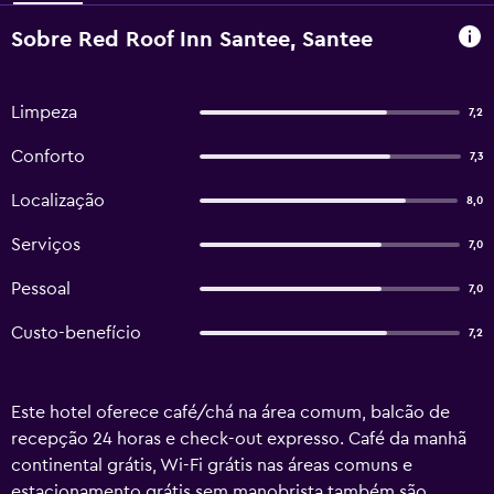
Sobre Red Roof Inn Santee, Santee
Limpeza
7,2
Conforto
7,3
Localização
8,0
Serviços
7,0
Pessoal
7,0
Custo-benefício
7,2
Este hotel oferece café/chá na área comum, balcão de
recepção 24 horas e check-out expresso. Café da manhã
continental grátis, Wi-Fi grátis nas áreas comuns e
estacionamento grátis sem manobrista também são