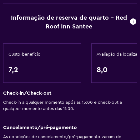
Aquecimento
Informação de reserva de quarto - Red
Sabonete líquido
Roof Inn Santee
Ar-condicionado
Cesto de lixo
Custo-benefício
Avaliação da localiza
Acessibilidade e adequação
Quartos para não fumantes
7,2
8,0
Unidade acessível para cadeira de rodas
Animais permitidos com pedido prévio. Podem ser
cobradas taxas extras.
Check-in/Check-out
Acessível
Check-in a qualquer momento após as 15:00 e check-out a
qualquer momento antes das 11:00.
Área do chuveiro acessível a cadeira de rodas
Estacionamento acessível
Cancelamento/pré-pagamento
Pia do banheiro mais baixa
As condições de cancelamento/pré-pagamento variam de