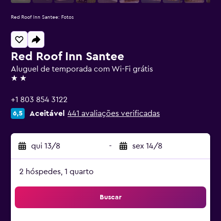
Red Roof Inn Santee: Fotos
Red Roof Inn Santee
Aluguel de temporada com Wi-Fi grátis
2 estrelas
+1 803 854 3122
Aceitável
441 avaliações verificadas
6,5
qui 13/8
-
sex 14/8
2 hóspedes, 1 quarto
Buscar