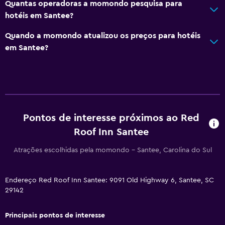
Quantas operadoras a momondo pesquisa para
Micro-ondas
hotéis em Santee?
Chaleira/cafeteira
Quando a momondo atualizou os preços para hotéis
Refrigerador
em Santee?
Máquina de café
Máquina de venda automática (bebidas)
Máquina de venda automática (lanches)
Pontos de interesse próximos ao Red
Mídia e entretenimento
Roof Inn Santee
Rádio
Atrações escolhidas pela momondo - Santee, Carolina do Sul
TV de tela plana
TV a cabo ou TV via satélite
Endereço Red Roof Inn Santee: 9091 Old Highway 6, Santee, SC
TV
29142
Quarto
Principais pontos de interesse