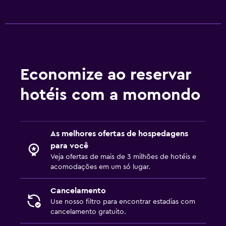
Escrivaninha
Geral
Piso de madeira ou parquet
Telefone
Economize ao reservar
hotéis com a momondo
Saúde e segurança
Limpeza diária
Cofre
As melhores ofertas de hospedagens
para você
Veja ofertas de mais de 3 milhões de hotéis e
Lavanderia
acomodações em um só lugar.
Ferro e tábua de passar
Cancelamento
Use nosso filtro para encontrar estadias com
Atividades
cancelamento gratuito.
Golfe