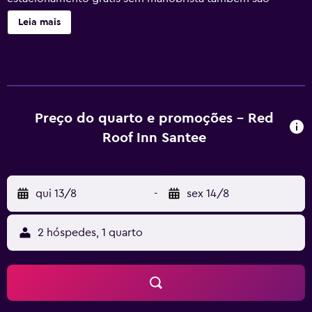
oferecidos. Outras comodidades incluem cofre na
Leia mais
recepção e uma máquina automática de vendas. Red Roof
Inn Santee dispõe de 40 acomodações acessíveis por
corredores externos, comcofres e cafeteiras/chaleiras.
TVs de tela plana 32 polegadas com canais premium via
satélite. Os banheiros possuem produtos de toalete de
cortesia e secadores de cabelo. Este hotel em Santee
Preço do quarto e promoções - Red
dispõe de Wi-Fi grátis. As comodidades para negócios
Roof Inn Santee
incluem escrivaninhas e cadeiras para escritório, além de
telefones e telefonemas grátis locais e interurbanos
(restrições podem ser aplicadas). O serviço de limpeza é
qui 13/8
-
sex 14/8
fornecido diariamente. As atividades recreativas listadas
abaixo estão disponíveis na propriedade ou perto dele, e
poderá haver cobrança de taxa.
2 hóspedes, 1 quarto