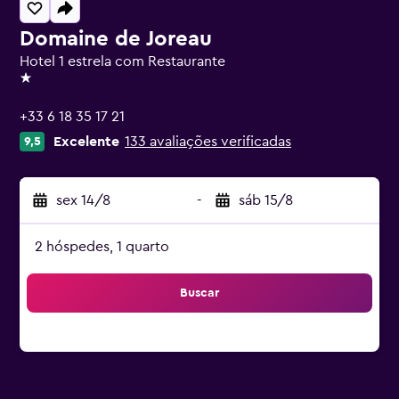
Domaine de Joreau
Hotel 1 estrela com Restaurante
1 estrela
+33 6 18 35 17 21
Excelente
133 avaliações verificadas
9,5
sex 14/8
-
sáb 15/8
2 hóspedes, 1 quarto
Buscar