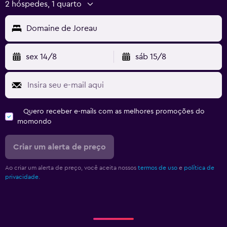
2 hóspedes, 1 quarto
Domaine de Joreau
sex 14/8
sáb 15/8
Quero receber e-mails com as melhores promoções do
momondo
Criar um alerta de preço
Ao criar um alerta de preço, você aceita nossos
termos de uso
e
política de
privacidade.