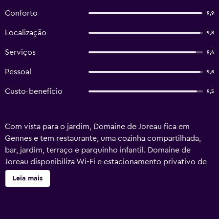
Conforto
9,9
Localização
9,8
Serviços
9,4
Pessoal
9,8
Custo-benefício
9,5
Com vista para o jardim, Domaine de Joreau fica em
Gennes e tem restaurante, uma cozinha compartilhada,
bar, jardim, terraço e parquinho infantil. Domaine de
Joreau disponibiliza Wi-Fi e estacionamento privativo de
graça. Há um banheiro privativo com chuveiro e produtos
Leia mais
de banho de cortesia em cada unidade, além de secador
de cabelo. Um café da manhã com opções continental e
vegetariano está disponível em Domaine de Joreau.