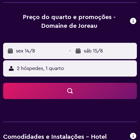
Depois de fazer trilhas, praticar windsurf ou andar de
bicicleta, você pode relaxar no lounge compartilhado.
Domaine de Joreau fica a 18 km de Estação de trem de
Preço do quarto e promoções -
Saumur e a 30 km de Castelo de Montsoreau. O Aeroporto
Domaine de Joreau
de Aeroporto de Tours Vale do Loire fica a 102 km da
acomodação.
sex 14/8
-
sáb 15/8
2 hóspedes, 1 quarto
Comodidades e Instalações - Hotel