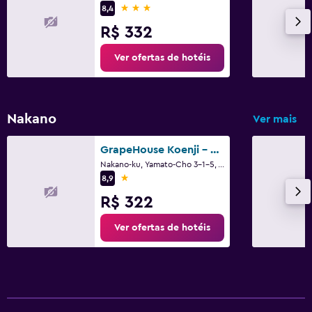
3 estrelas
8,4
R$ 332
Ver ofertas de hotéis
Nakano
Ver mais
GrapeHouse Koenji - Hostel, - Caters to Women
Nakano-ku, Yamato-Cho 3-1-5, Tóquio
1 estrela
8,9
R$ 322
Ver ofertas de hotéis