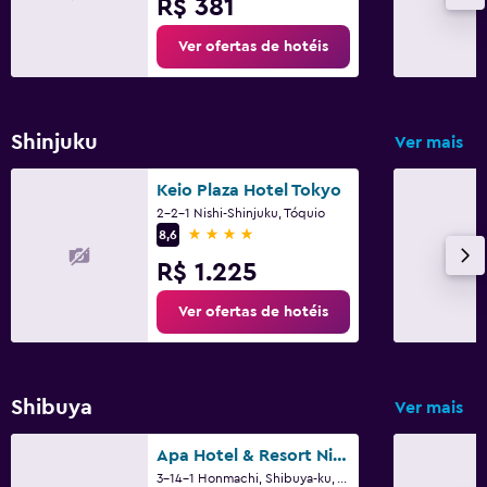
R$ 381
Ver ofertas de hotéis
Shinjuku
Ver mais
Keio Plaza Hotel Tokyo
2-2-1 Nishi-Shinjuku, Tóquio
4 estrelas
8,6
R$ 1.225
Ver ofertas de hotéis
Shibuya
Ver mais
Apa Hotel & Resort Nishishinjuku Gochome Ekimae Tower
3-14-1 Honmachi, Shibuya-ku, Tóquio