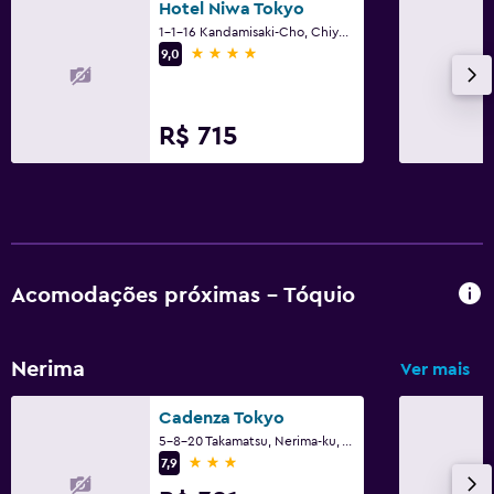
Hotel Niwa Tokyo
1-1-16 Kandamisaki-Cho, Chiyoda-ku, Tóquio
4 estrelas
9,0
R$ 715
Acomodações próximas - Tóquio
Nerima
Ver mais
Cadenza Tokyo
5-8-20 Takamatsu, Nerima-ku, Tóquio
3 estrelas
7,9