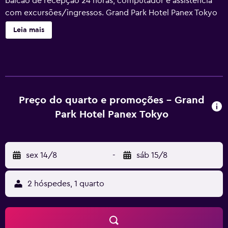
balcão de recepção 24 horas, computador e assistência
com excursões/ingressos. Grand Park Hotel Panex Tokyo
dispõe de 126 acomodações com ar-condicionado,
Leia mais
roupões de banho e chinelos. As camas têm edredons de
pluma. As TVs LCD possuem canais digitais. Os banheiros
possuem bidês, produtos de toalete de cortesia e
secadores de cabelo. Este hotel em Tóquio dispõe de Wi-
Fi grátis, com velocidade de 50 Mbps ou
mais.Escrivaninhas e telefones estão disponíveis. O
Preço do quarto e promoções - Grand
serviço de limpeza é fornecido diariamente e
Park Hotel Panex Tokyo
comodidades como ferros/tábuas de passar roupa
podem ser requisitadas.
sex 14/8
-
sáb 15/8
2 hóspedes, 1 quarto