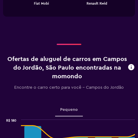
chart
End
Fiat Mobi
Renault Kwid
of
has
interactive
1
chart
X
axis
displaying
categories.
Range:
2
categories.
Ofertas de aluguel de carros em Campos
The
chart
do Jordão, São Paulo encontradas na
has
momondo
1
Y
Encontre o carro certo para você – Campos do Jordão
axis
displaying
values.
Range:
Pequeno
0
to
R$ 180
240.
Combination
Chart
graphic.
chart
with