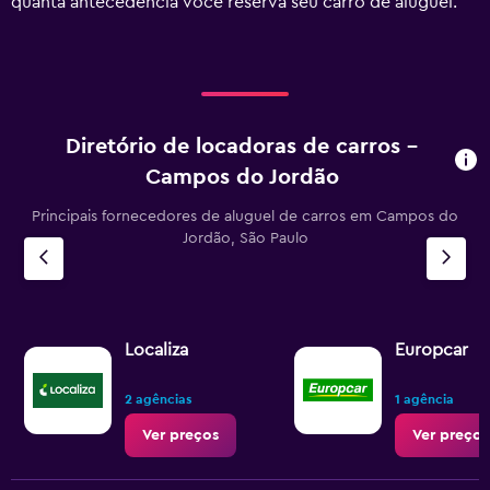
quanta antecedência você reserva seu carro de aluguel.
0
to
180.
Diretório de locadoras de carros –
Campos do Jordão
Principais fornecedores de aluguel de carros em Campos do
Jordão, São Paulo
Localiza
Europcar
2 agências
1 agência
Ver preços
Ver preços