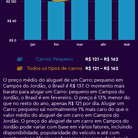
R$ 120
2
data
series.
R$ 60
The
chart
has
R$ 0
1
End
jan
fev
mar
abr
mai
of
X
interactive
axis
chart
Carros: Pequeno
R$ 121 - R$ 162
displaying
categories.
Todos os tipos de carros
R$ 121 - R$ 162
Range:
14
O preço médio do aluguel de um Carro: pequeno em
categories.
Campos do Jordão, o Brasil é R$ 137. O momento mais
The
barato para alugar um Carro: pequeno em Campos do
chart
Jordão, o Brasil é em fevereiro. O preço é 13% menor do
has
que no resto do ano, apenas R$ 121 por dia. Alugar um
1
Carro: pequeno sai normalmente 1% mais caro do que o
Y
valor médio do aluguel de um carro em Campos do
axis
Jordão. O preço do aluguel de um carro em Campos do
displaying
Jordão pode variar com base em vários fatores, incluindo
values.
disponibilidade, popularidade do veículo e até com
Range: