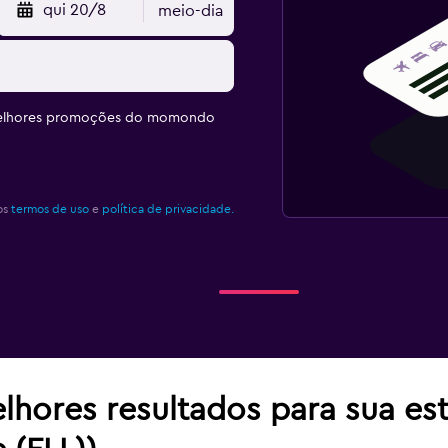
qui 20/8
meio-dia
melhores promoções do momondo
os
termos de uso
e
política de privacidade.
lhores resultados para sua es