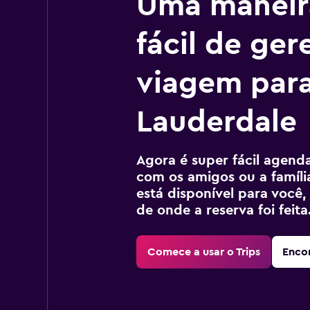
Uma maneir
fácil de ger
viagem para
Lauderdale
Agora é super fácil agendar
com os amigos ou a família
está disponível para voc
de onde a reserva foi feita
Comece a usar o Trips
Encon