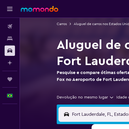
Carros
Aluguel de carros nos Estados Uni
Passagens aéreas
Hospedagens
Aluguel de 
Carros
Fort Lauder
Planeje com IA
Pesquise e compare ótimas oferta
Trips
Fox no Aeroporto de Fort Lauder
Português
Devolução no mesmo lugar
Idade 