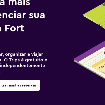
a mais
enciar sua
 Fort
, organizar e viajar
. O Trips é gratuito e
ê, independentemente
.
trar minhas reservas