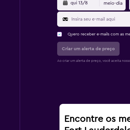
qui 13/8
meio-dia
Quero receber e-mails com as 
Criar um alerta de preço
Ao criar um alerta de preço, você aceita noss
Encontre os me