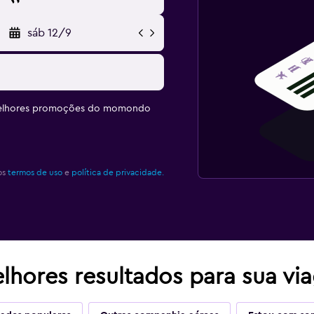
sáb 12/9
melhores promoções do momondo
os
termos de uso
e
política de privacidade.
lhores resultados para sua vi