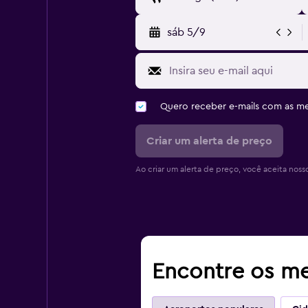
sáb 5/9
Quero receber e-mails com as 
Criar um alerta de preço
Ao criar um alerta de preço, você aceita noss
Encontre os me