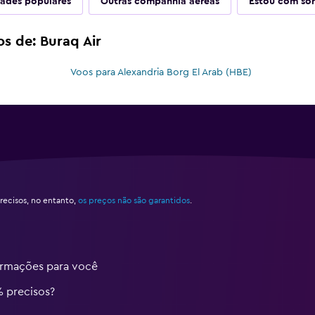
ades populares
Outras companhia aéreas
Estou com sor
os de: Buraq Air
Voos para Alexandria Borg El Arab (HBE)
ecisos, no entanto,
os preços não são garantidos
.
ormações para você
% precisos?