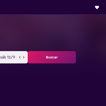
sáb 12/9
Buscar