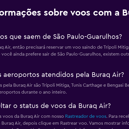
formações sobre voos com a B
oos que saem de São Paulo-Guarulhos?
 Air, então precisará reservar um voo saindo de Trípoli Mit
 você ainda prefere sair de São Paulo-Guarulhos, existem o
s aeroportos atendidos pela Buraq Air?
 pela Buraq Air são Trípoli Mitiga, Tunis Carthage e Bengasi B
roportos durante o ano inteiro.
tar o status de voos da Buraq Air?
os voos da Buraq Air com nosso
Rastreador de voos
. Para rec
Buraq Air, depois clique em Rastrear voo. Vamos mostrar i