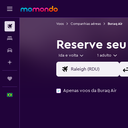
Voos
Companhias aéreas
Buraq Air
Passagens aéreas
Hospedagens
Reserve seu
Carros
Ida e volta
1 adulto
Planeje com IA
Trips
Apenas voos da Buraq Air
Português