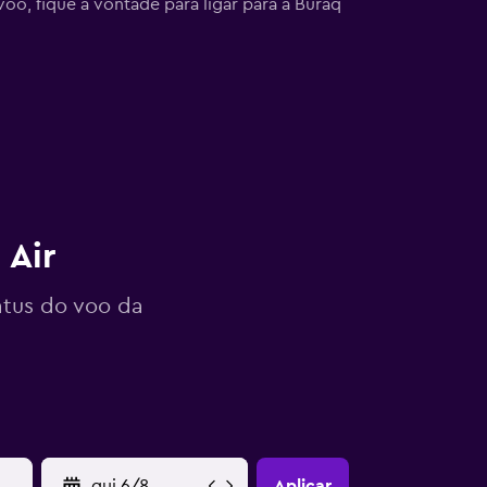
oo, fique à vontade para ligar para a Buraq
 Air
atus do voo da
YYYY-MM-DD
Aplicar