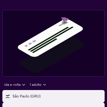
Ida e volta
1 adulto
São Paulo (GRU)