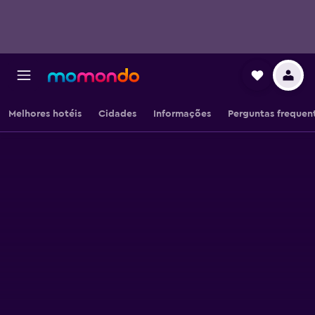
Melhores hotéis
Cidades
Informações
Perguntas frequen