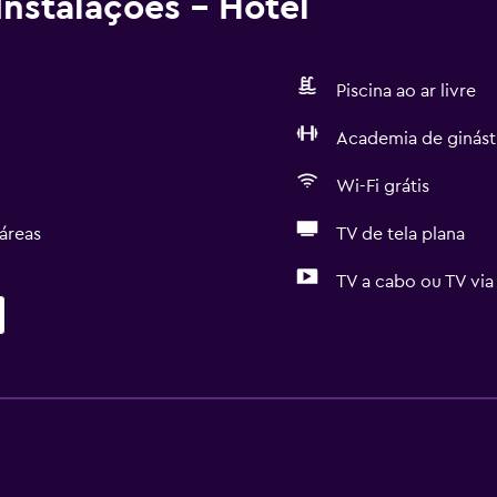
nstalações - Hotel
Piscina ao ar livre
Academia de ginást
Wi-Fi grátis
áreas
TV de tela plana
TV a cabo ou TV via 
Piscina e spa
Piscina
s
Massagem
Bar na piscina