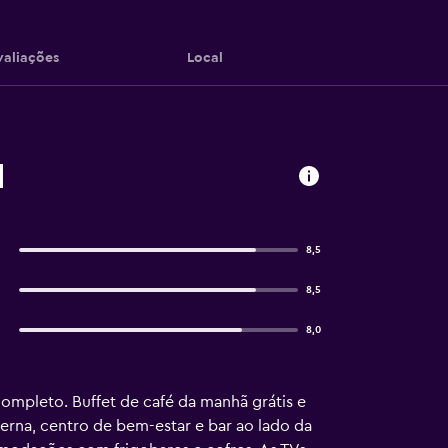
valiações
Local
d
8,5
8,5
8,0
completo. Buffet de café da manhã grátis e
rna, centro de bem-estar e bar ao lado da