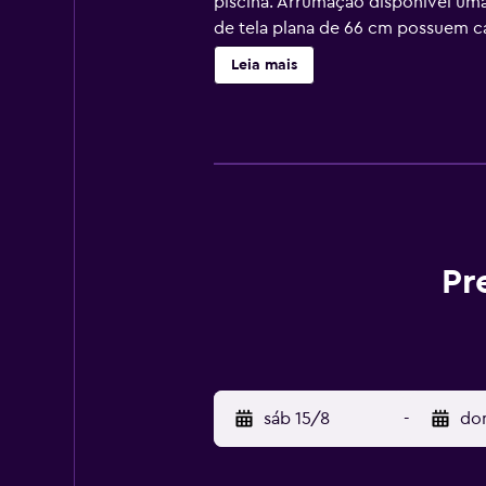
piscina. Arrumação disponível uma
de tela plana de 66 cm possuem c
cortesia e secadores de cabelo. O
Leia mais
Ferros/tábuas de passar roupa, tr
vez por estadia. No local, há 10 p
incluem um centro de bem-estar e
hidromassagem. As atividades recr
Pr
sáb 15/8
-
do