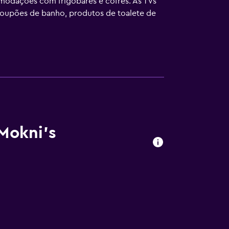
omodações com frigobares e cofres. As TVs
roupões de banho, produtos de toalete de
e telefones estão disponíveis.
ados. O serviço de limpeza é fornecido uma
na externa. Outras instalações recreativas
 em piscina ou banheira de
perto dele, e poderá haver cobrança de taxa.
Mokni's