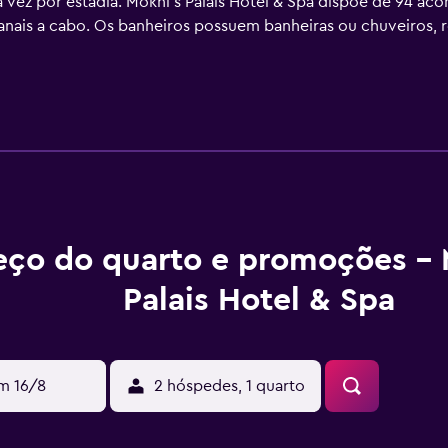
 vez por estadia. Mokni's Palais Hotel & Spa dispõe de 94 ac
anais a cabo. Os banheiros possuem banheiras ou chuveiros, 
s hóspedes podem acessar Wi-Fi gratuitamente. Escrivaninhas 
oca de toalhas e troca de roupas de cama podem ser requisit
iscinas internas e 2 banheiras de hidromassagem, além de pisci
 uma sauna seca. Hóspedes de até 16 anos não são permitidos
eativas listadas abaixo estão disponíveis na propriedade ou 
eço do quarto e promoções - 
Palais Hotel & Spa
m 16/8
2 hóspedes, 1 quarto