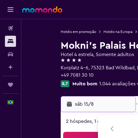
Passagens aéreas
Hotéis em promoção
Hotéis na Europa
Hospedagens
Mokni's Palais H
Carros
Hotel 4 estrela, Somente adultos
4 estrelas
Planeje com IA
Kurplatz 4-6, 75323 Bad Wildbad
+49 7081 30 10
Muito bom
1.044 avaliações 
8,7
Trips
Português
sáb 15/8
-
2 hóspedes, 1 quarto