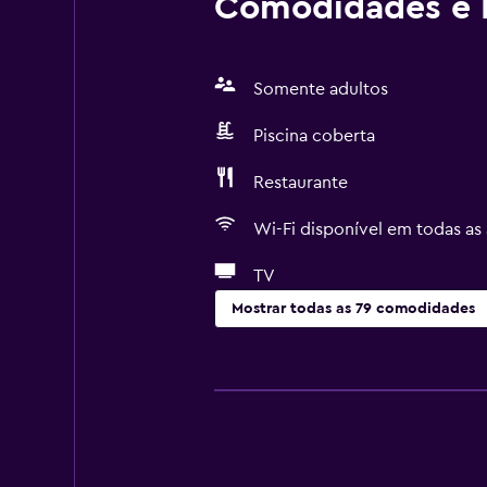
Comodidades e I
Somente adultos
Piscina coberta
Restaurante
Wi-Fi disponível em todas as 
TV
Mostrar todas as 79 comodidades
Serviços básicos
Wi-Fi grátis
Wi-Fi disponível em todas as área
Internet