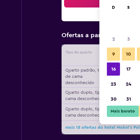
Bus
D
S
R$ 824
Ofertas a partir de
2
3
Tipo de quarto
Forneced
9
10
16
17
Quarto padrão, tipo
de cama
desconhecido
23
24
Quarto duplo, tipo de
cama desconhecido
30
31
Quarto duplo, tipo de
Mais barato
cama desconhecido
mais 18 ofertas do hotel Mokni's Pal