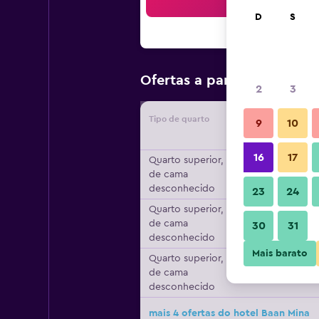
Bus
D
S
R$ 102
Ofertas a partir de
/
2
3
Tipo de quarto
Forneced
9
10
16
17
Quarto superior, tipo
de cama
desconhecido
23
24
Quarto superior, tipo
de cama
30
31
desconhecido
Mais barato
Quarto superior, tipo
de cama
desconhecido
mais 4 ofertas do hotel Baan Mina