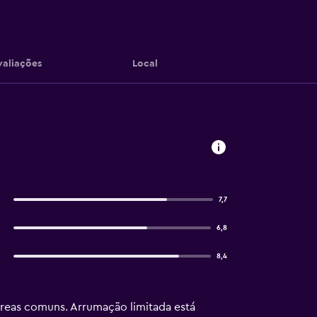
valiações
Local
7,7
6,8
8,4
áreas comuns. Arrumação limitada está