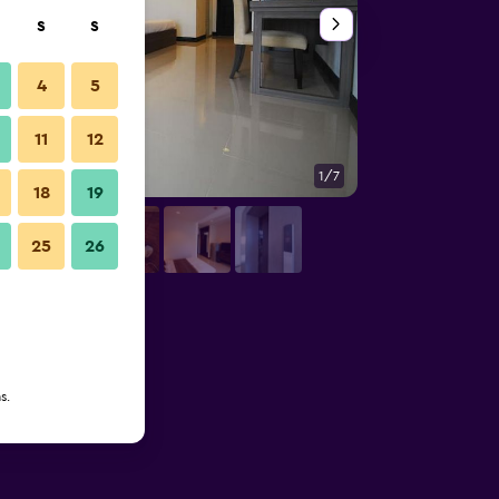
S
S
4
5
11
12
1/7
Quarto
18
19
25
26
s.