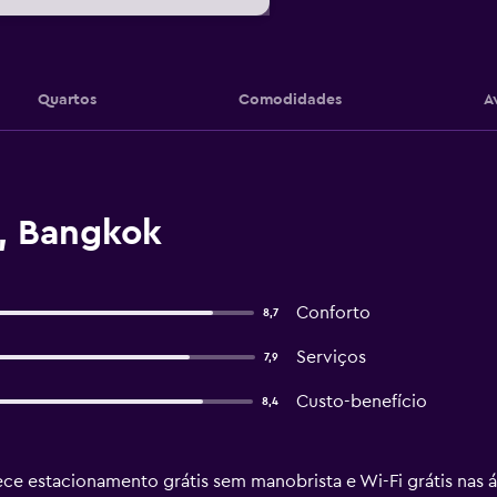
Quartos
Comodidades
A
, Bangkok
Conforto
8,7
Serviços
7,9
Custo-benefício
8,4
ece estacionamento grátis sem manobrista e Wi-Fi grátis nas 