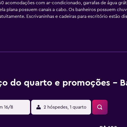
 60 acomodações com ar-condicionado, garrafas de água gráti
la plana possuem canais a cabo. Os banheiros possuem chuve
uitamente. Escrivaninhas e cadeiras para escritório estão di
as de cama antialérgicas podem ser requisitadas.
ço do quarto e promoções - B
m 16/8
2 hóspedes, 1 quarto