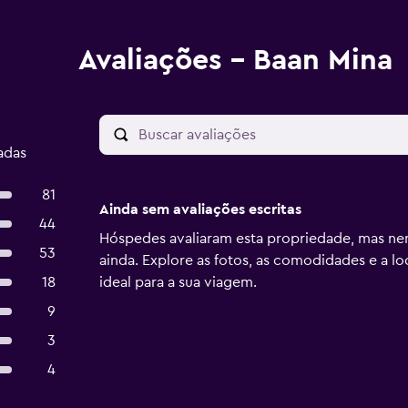
Avaliações - Baan Mina
adas
81
Ainda sem avaliações escritas
44
Hóspedes avaliaram esta propriedade, mas ne
53
ainda. Explore as fotos, as comodidades e a lo
18
ideal para a sua viagem.
9
3
4