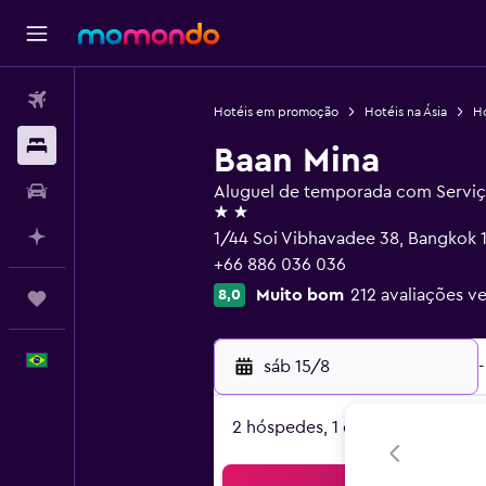
Passagens aéreas
Hotéis em promoção
Hotéis na Ásia
Ho
Hospedagens
Baan Mina
Carros
Aluguel de temporada com Serviç
2 estrelas
Planeje com IA
1/44 Soi Vibhavadee 38, Bangkok
+66 886 036 036
Muito bom
212 avaliações ve
8,0
Trips
Português
sáb 15/8
-
2 hóspedes, 1 quarto