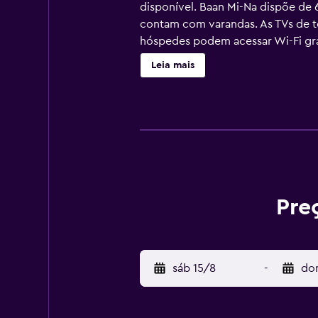
disponível. Baan Mi-Na dispõe de
contam com varandas. As TVs de te
hóspedes podem acessar Wi-Fi grat
limitada e comodidades como roup
Leia mais
Pre
sáb 15/8
-
do