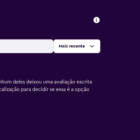
Ordenar por
:
Mais recente
nhum deles deixou uma avaliação escrita
calização para decidir se essa é a opção