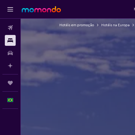
Hotéis em promoção
Hotéis na Europa
Passagens aéreas
Hospedagens
Carros
Planeje com IA
Trips
Português