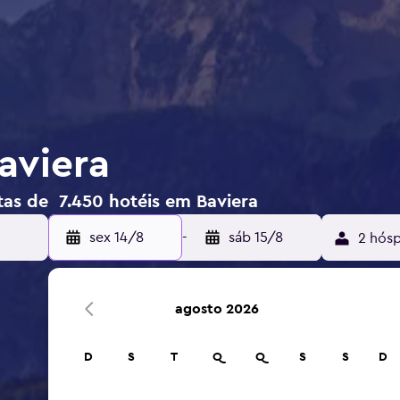
aviera
tas de 7.450 hotéis em Baviera
sex 14/8
-
sáb 15/8
2 hósp
agosto 2026
D
S
T
Q
Q
S
S
D