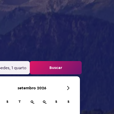
Buscar
edes, 1 quarto
setembro 2026
S
T
Q
Q
S
S