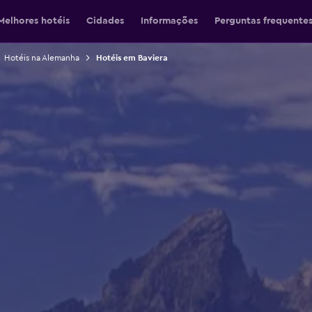
Melhores hotéis
Cidades
Informações
Perguntas frequente
Hotéis na Alemanha
Hotéis em Baviera