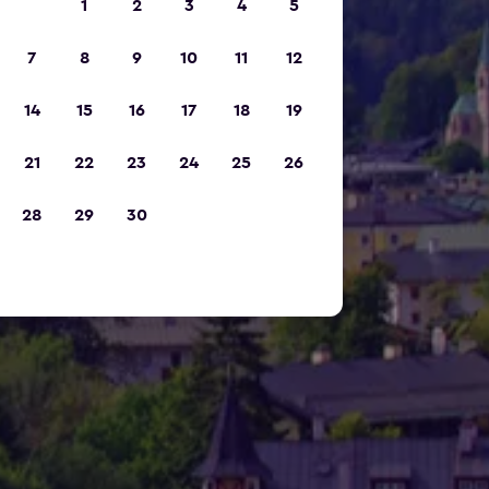
1
2
3
4
5
7
8
9
10
11
12
14
15
16
17
18
19
21
22
23
24
25
26
28
29
30