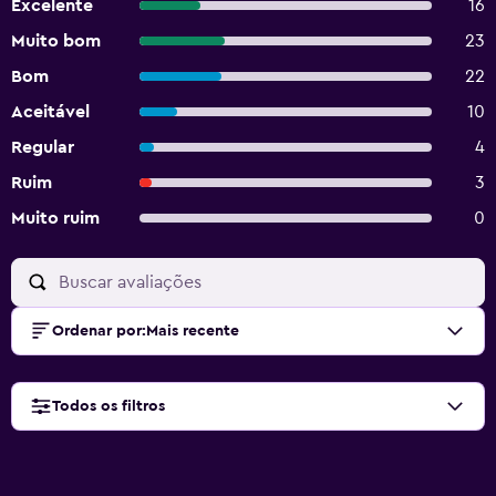
Excelente
16
Muito bom
23
Bom
22
Aceitável
10
Regular
4
Ruim
3
Muito ruim
0
Ordenar por
:
Mais recente
Todos os filtros