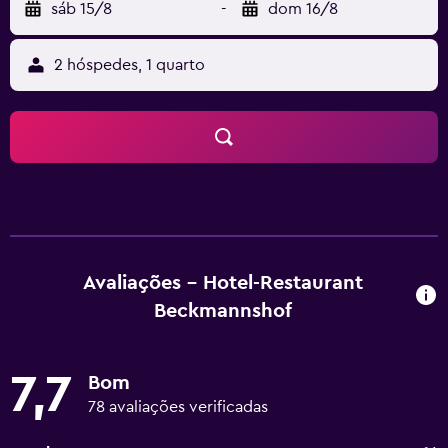
sáb 15/8
-
dom 16/8
2 hóspedes, 1 quarto
Avaliações - Hotel-Restaurant
Beckmannshof
7,7
Bom
78 avaliações verificadas