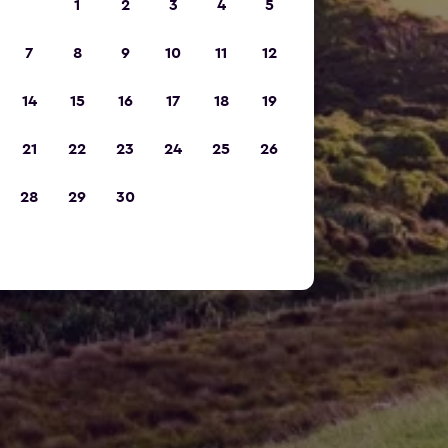
1
2
3
4
5
7
8
9
10
11
12
14
15
16
17
18
19
21
22
23
24
25
26
28
29
30