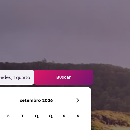
Buscar
edes, 1 quarto
setembro 2026
S
T
Q
Q
S
S