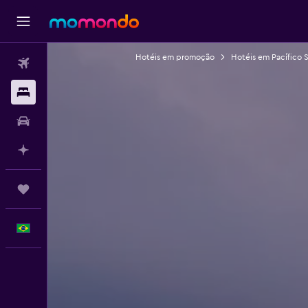
Hotéis em promoção
Hotéis em Pacífico S
Passagens aéreas
Hospedagens
Carros
Planeje com IA
Trips
Português