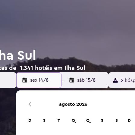
ha Sul
as de 1.341 hotéis em Ilha Sul
sex 14/8
-
sáb 15/8
2 hósp
agosto 2026
D
S
T
Q
Q
S
S
D