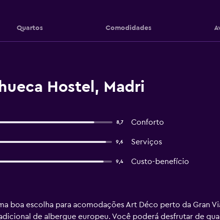
Quartos
Comodidades
A
ueca Hostel, Madri
Conforto
8,7
Serviços
9,6
Custo-benefício
9,4
 boa escolha para acomodações Art Déco perto da Gran Via 
tradicional de albergue europeu. Você poderá desfrutar de 