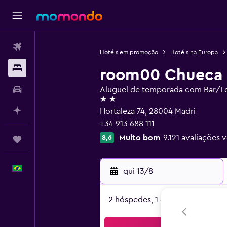
Passagens aéreas
Hotéis em promoção
Hotéis na Europa
Hospedagens
room00 Chueca 
Carros
Aluguel de temporada com Bar/L
2 estrelas
Planeje com IA
Hortaleza 74, 28004 Madri
+34 913 688 111
Muito bom
9.121 avaliações v
8,6
Trips
Português
qui 13/8
-
2 hóspedes, 1 quarto