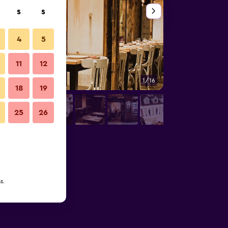
S
S
4
5
11
12
1/16
Outros
18
19
25
26
s.