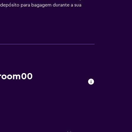
e depósito para bagagem durante a sua
sticos da área, pare primeiro na recepção
 um desconto para estacionamento nas
, tornando-o uma ótima escolha para aqueles
ivativas e dormitórios mistos com seis
tivos, bem como TVs de tela plana e
 room00
 também vai encontrar um café no edifício
e gastronomia local, experimente
inutos da Plaza Mayor e do Museu do Prado.
 o resto de Madri.