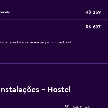
R$ 239
hecido
R$ 697
stos e taxas locais a serem pagos no check-out.
nstalações - Hostel
Wi-Fi grátis