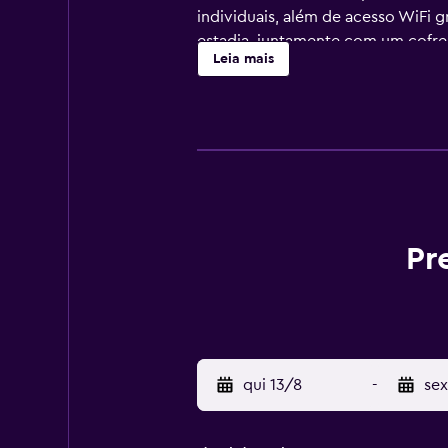
individuais, além de acesso WiFi 
estadia, juntamente com um cofre 
Leia mais
Esta propriedade oferece serviço 
para obter assistência com ingres
proximidades durante a sua estadi
que não querem lidar com as multid
Há 32 quartos e dormitórios disp
camas. Você poderá desfrutar de c
banheiros privativos com chuveir
Pr
Por uma taxa nominal, este alberg
ou poderá comer no restaurante e
restaurantes nas proximidades, c
O Room007 Chueca Hostel fica a a
qui 13/8
-
sex
A partir do albergue, você poderá