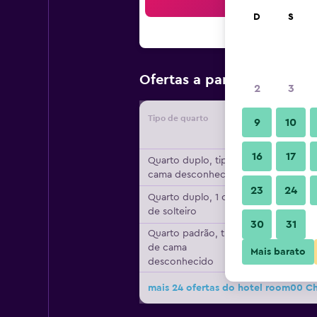
Bus
D
S
R$ 149
Ofertas a partir de
/
2
3
Tipo de quarto
Forneced
9
10
16
17
Quarto duplo, tipo de
cama desconhecido
23
24
Quarto duplo, 1 cama
de solteiro
30
31
Quarto padrão, tipo
de cama
Mais barato
desconhecido
mais 24 ofertas do hotel room00 C