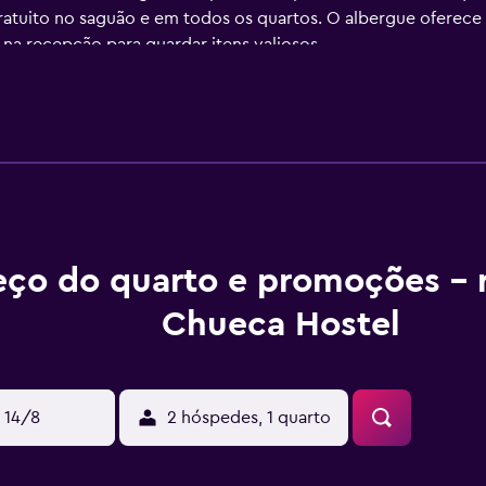
gratuito no saguão e em todos os quartos. O albergue oferec
na recepção para guardar itens valiosos.
de recepção 24 horas. Quando você quiser ver os pontos turí
sos e passeios turísticos. Você também poderá desfrutar de
a. Este albergue tem uma política de não consumo de álcool
ões típicas de festas de outros hotéis e albergues.
oníveis no Room007 Chueca Hostel, incluindo acomodações pr
ontrole de temperatura individual em todos os quartos priva
os com efeito de chuva.
eço do quarto e promoções -
ue oferece todos os dias um café da manhã continental. Você
Chueca Hostel
 bar no local. Se você estiver procurando por bons pontos d
omo o Gastromaquia e o Saporem.
penas cinco minutos a pé da Rua Gran Via e a menos de 20 m
 14/8
2 hóspedes, 1 quarto
 também visitar o Palácio Real ou pegar o metrô para explorar