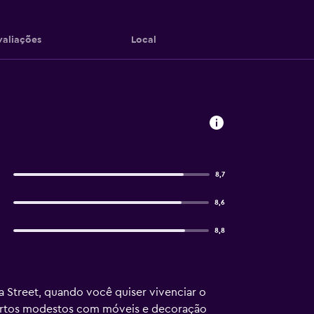
valiações
Local
8,7
8,6
8,8
Street, quando você quiser vivenciar o
quartos modestos com móveis e decoração