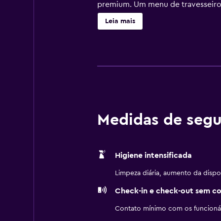
premium. Um menu de travesseiros 
acomodações com cozinhas america
Leia mais
possuem banheiras ou chuveiros, p
podem acessar Wi-Fi gratuitamente
disponíveis (restrições podem ser
serviço de limpeza é fornecido di
temporada, outras instalações rec
na banheira de hidromassagem sem
recreativas listadas abaixo estão 
Medidas de segu
Higiene intensificada
Limpeza diária, aumento da dispo
Check-in e check-out sem c
Contato mínimo com os funcionár