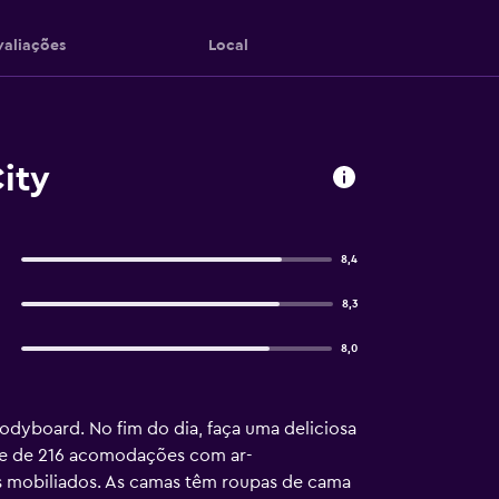
valiações
Local
ity
8,4
8,3
8,0
bodyboard. No fim do dia, faça uma deliciosa
põe de 216 acomodações com ar-
s mobiliados. As camas têm roupas de cama