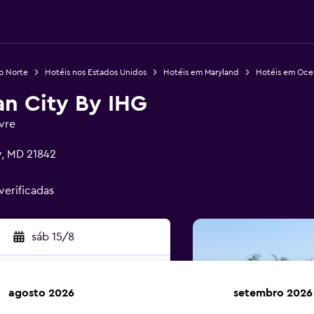
o Norte
Hotéis nos Estados Unidos
Hotéis em Maryland
Hotéis em Oce
an City By IHG
ivre
y, MD 21842
verificadas
sáb 15/8
agosto 2026
setembro 2026