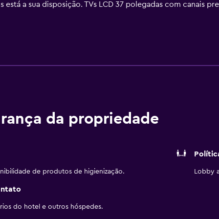
está a sua disposição. TVs LCD 37 polegadas com canais prem
nas com geladeiras, cooktops, micro-ondas e talheres/prato
rodutos de toalete de grife, produtos de toalete de cortesi
. As comodidades para negócios incluem jornais de cortesia e
 aplicadas). Os quartos também apresentam cafeteiras/chaleir
ariamente. O local oferece 2 banheiras de hidromassagem e pis
reativas incluem uma academia aberta 24 horas. Crianças de a
 a supervisão de um adulto. Hóspedes de até 18 anos não sã
disponíveis na propriedade ou perto dele, e poderá haver cob
rança da propriedade
Políti
nibilidade de produtos de higienização.
Lobby a
ontato
ios do hotel e outros hóspedes.