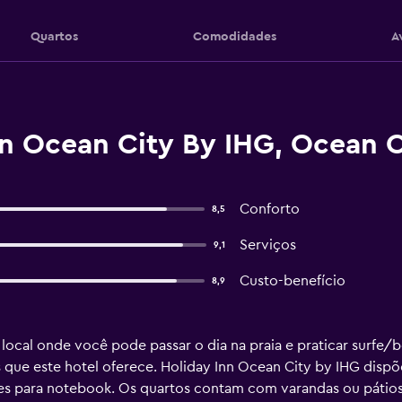
Quartos
Comodidades
A
nn Ocean City By IHG, Ocean C
Conforto
8,5
Serviços
9,1
Custo-benefício
8,9
local onde você pode passar o dia na praia e praticar surfe/
s que este hotel oferece. Holiday Inn Ocean City by IHG dis
es para notebook. Os quartos contam com varandas ou pátio