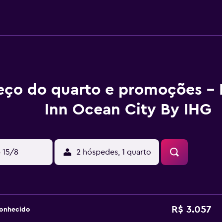
eço do quarto e promoções - 
Inn Ocean City By IHG
 15/8
2 hóspedes, 1 quarto
R$ 3.057
conhecido