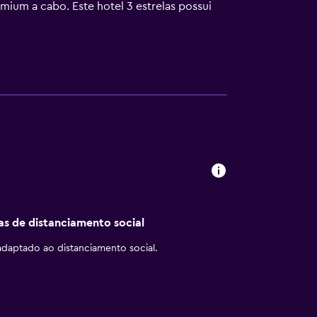
ium a cabo. Este hotel 3 estrelas possui
s/utensílios de cozinha. Os banheiros
a e secadores de cabelo. Os hóspedes
 telefones; chamadas locais grátis estão
as e ferros/tábuas de passar roupa. O
cina interna. Além de piscina de
té 16 anos não são permitidas na academia e
o permitidos em academia. As atividades
rança de taxa.
cas de distanciamento social
daptado ao distanciamento social.