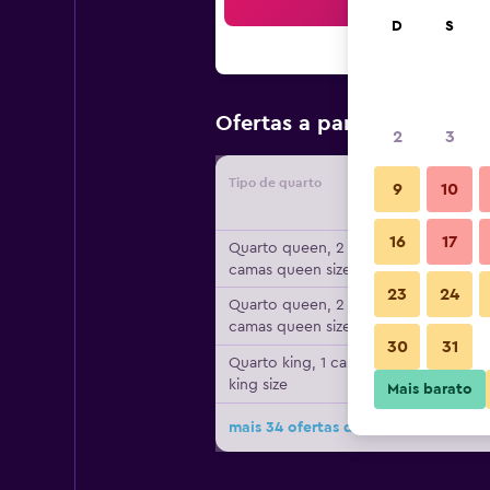
Bus
D
S
R$ 307
Ofertas a partir de
/
2
3
Tipo de quarto
Forneced
9
10
16
17
Quarto queen, 2
camas queen size
23
24
Quarto queen, 2
camas queen size
30
31
Quarto king, 1 cama
king size
Mais barato
mais 34 ofertas do hotel Holiday I