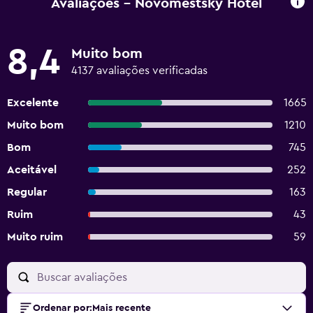
Avaliações - Novomestsky Hotel
8,4
Muito bom
4137 avaliações verificadas
Excelente
1665
Muito bom
1210
Bom
745
Aceitável
252
Regular
163
Ruim
43
Muito ruim
59
Ordenar por
:
Mais recente