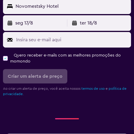
Novomestsky Hotel
seg 17/8
ter 18/8
Quero receber e-mails com as melhores promoções do
momondo
Criar um alerta de preço
Ao criar um alerta de preço, você aceita nossos
termos de uso
e
política de
privacidade.