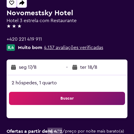
Novomestsky Hotel
Hotel 3 estrela com Restaurante
3 estrelas
+420 221 419 911
Muito bom
4.137 avaliações verificadas
8,4
seg 17/8
-
ter 18/8
2 hóspedes, 1 quarto
Buscar
Ofertas a partir de
R$ 472
/
preço por noite mais barato(a)