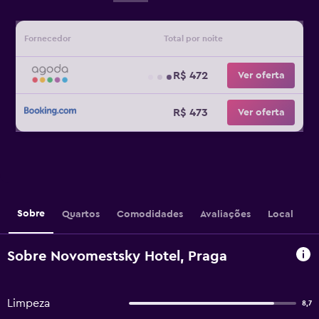
Fornecedor
Total por noite
R$ 472
Ver oferta
R$ 473
Ver oferta
Sobre
Quartos
Comodidades
Avaliações
Local
Sobre Novomestsky Hotel, Praga
Limpeza
8,7