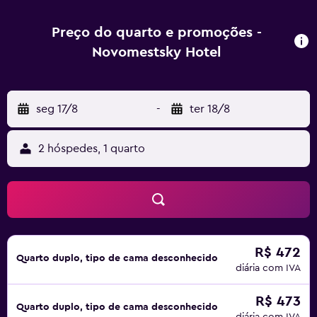
de turismo e depósito de bagagem. O hotel está
localizado a 500 metros da Praça Venceslau, a 1,2 km da
Preço do quarto e promoções -
Ponte Carlos e a 2 km do Castelo de Praga. O Rio Moldava
Novomestsky Hotel
(Vltava) fica a 700 metros do hotel. O ponto de bonde
Vodičkova está a 280 metros do hotel, enquanto a
Estação de Metrô Karlovo náměstí está a 350 metros de
seg 17/8
-
ter 18/8
distância. Já o Aeroporto de Praga Václav Havel está
localizado a 11 km da propriedade.
2 hóspedes, 1 quarto
R$ 472
Quarto duplo, tipo de cama desconhecido
diária com IVA
R$ 473
Quarto duplo, tipo de cama desconhecido