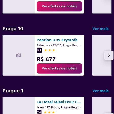
Ver ofertas de hotéis
Praga 10
Ver mais
Penzion U sv Krystofa
Záběhlická 72/60, Praga, Prague Region
3 estrelas
9,2
R$ 477
Ver ofertas de hotéis
Prague 1
Ver mais
Ea Hotel Jeleni Dvur Prague Castle
Jeleni 197, Praga, Prague Region
3 estrelas
7,6