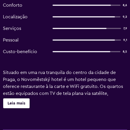
Conforto
8,6
Localização
9,2
Serviços
7,9
Pessoal
9,1
Custo-benefício
8,5
Situado em uma rua tranquila do centro da cidade de
Praga, o Novoměstský hotel é um hotel pequeno que
oferece restaurante à la carte e WiFi gratuito. Os quartos
estão equipados com TV de tela plana via satélite,
geladeira e banheiro com chuveiro, secador de cabelo e
Leia mais
toalhas. O café da manhã é servido diariamente. O bairro
conta com diversos restaurantes, bares, cafés, confeitarias
e supermercados. O Novoměstský hotel dispõe de
recepção 24 horas, terraço, serviço de bilheteria, balcão