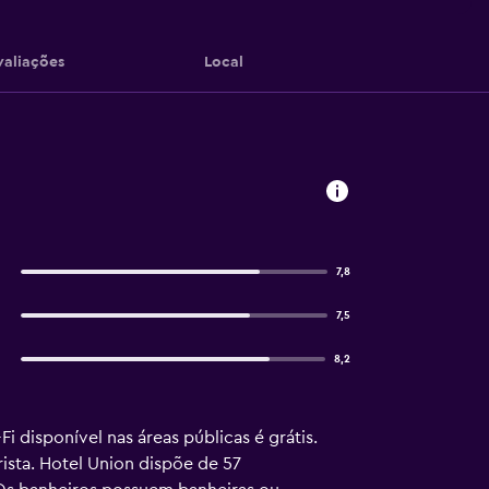
valiações
Local
7,8
7,5
8,2
 disponível nas áreas públicas é grátis.
sta. Hotel Union dispõe de 57