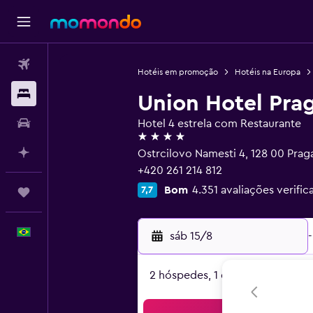
Passagens aéreas
Hotéis em promoção
Hotéis na Europa
Hospedagens
Union Hotel Pra
Carros
Hotel 4 estrela com Restaurante
4 estrelas
Planeje com IA
Ostrcilovo Namesti 4, 128 00 Prag
+420 261 214 812
Bom
4.351 avaliações verific
7,7
Trips
Português
sáb 15/8
-
2 hóspedes, 1 quarto