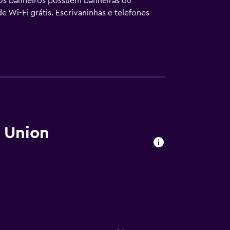
 Os banheiros possuem banheiras ou
 Wi-Fi grátis. Escrivaninhas e telefones
uisitados. O serviço de limpeza é fornecido
o dele, e poderá haver cobrança de taxa.
 Union