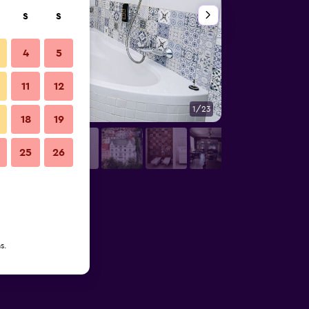
S
S
4
5
11
12
1/23
Banheiro
18
19
25
26
s.