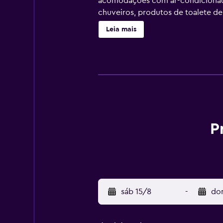
acomodações com ar-condicionado, 
chuveiros, produtos de toalete de 
estão disponíveis. Roupas de cama
Leia mais
diariamente. As atividades recreat
P
sáb 15/8
-
do