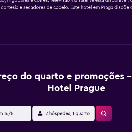
frigobares e cofres. Televisão via satélite está disponível.
cortesia e secadores de cabelo. Este hotel em Praga dispõe de
 antialérgicas e ferros/tábuas de passar roupa podem ser req
ivas listadas abaixo estão disponíveis na propriedade ou pert
reço do quarto e promoções -
Hotel Prague
m 16/8
2 hóspedes, 1 quarto