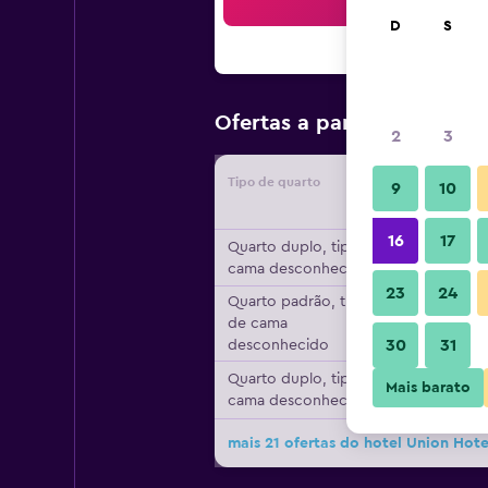
Bus
D
S
R$ 259
Ofertas a partir de
/
2
3
Tipo de quarto
Forneced
9
10
16
17
Quarto duplo, tipo de
cama desconhecido
23
24
Quarto padrão, tipo
de cama
30
31
desconhecido
Quarto duplo, tipo de
Mais barato
cama desconhecido
mais 21 ofertas do hotel Union Hote