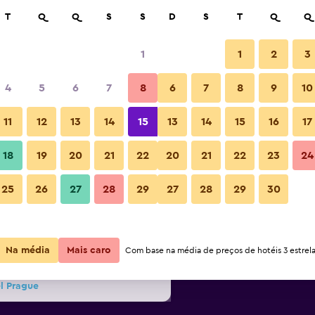
car
T
Q
Q
S
S
D
S
T
Q
Q
1
1
2
3
preço por noite mais barato(a)
4
5
6
7
8
6
7
8
9
10
Outros
or
Total por
11
12
13
14
15
13
14
15
16
17
noite
18
19
20
21
22
20
21
22
23
24
R$ 259
Ver oferta
Union Hotel Prague: Fotos
25
26
27
28
29
27
28
29
30
R$ 266
Ver oferta
Na média
Mais caro
R$ 274
Com base na média de preços de hotéis 3 estrela
Ver oferta
l Prague