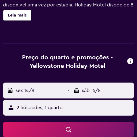
disponível uma vez por estadia. Holiday Motel dispõe de 8
acomodações com ar-condicionado, cafeteiras/chaleiras
Leia mais
e ferros/tábuas de passar roupa. Geladeiras e micro-
ondas estão disponíveis. Os banheiros possuem
chuveiro/banheira combinados. Este motel em West
Yellowstone dispõe de Wi-Fi grátis. As televisões possuem
canais via satélite. O serviço de limpeza é fornecido uma
vez por estadia e comodidades como troca de toalhas
Preço do quarto e promoções -
podem ser requisitadas. O serviço de limpeza é fornecido
Yellowstone Holiday Motel
limitada. As atividades recreativas listadas abaixo estão
disponíveis na propriedade ou perto dele, e poderá haver
cobrança de taxa.
sex 14/8
-
sáb 15/8
2 hóspedes, 1 quarto