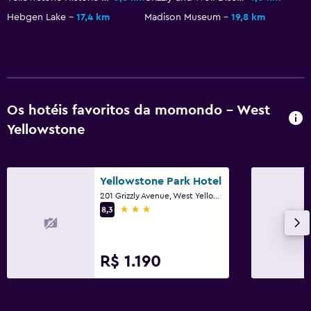
Quarto
Hebgen Lake
17,4 km
Madison Museum
19,8 km
Arara para roupas
Guarda-roupa ou armário
Área de trabalho
Os hotéis favoritos da momondo - West
Escrivaninha
Yellowstone
Geral
Yellowstone Park Hotel
Piso com carpete
201 Grizzly Avenue, West Yellowstone, MT
3 estrelas
8,3
R$ 1.190