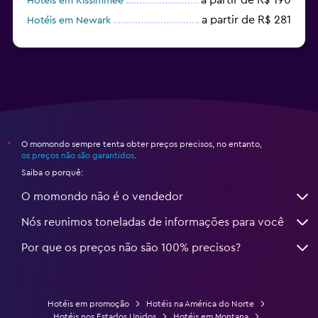
Hotéis em Kissimmee
a partir de R$ 281
Hotéis em Newark
a partir de R$ 2.707
Hotéis em Fort Lauderdale
O momondo sempre tenta obter preços precisos, no entanto,
*
os preços não são garantidos
.
Saiba o porquê:
O momondo não é o vendedor
Nós reunimos toneladas de informações para você
Por que os preços não são 100% precisos?
Hotéis em promoção
Hotéis na América do Norte
Hotéis nos Estados Unidos
Hotéis em Montana