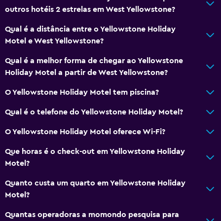
Cozinha americana
outros hotéis 2 estrelas em West Yellowstone?
Qual é a distância entre o Yellowstone Holiday
Mídia e entretenimento
Motel e West Yellowstone?
TV a cabo ou TV via satélite
Qual é a melhor forma de chegar ao Yellowstone
TV de tela plana
Holiday Motel a partir de West Yellowstone?
TV
O Yellowstone Holiday Motel tem piscina?
Acessibilidade e adequação
Qual é o telefone do Yellowstone Holiday Motel?
Não fumante
O Yellowstone Holiday Motel oferece Wi-Fi?
Unidade localizada no térreo
Que horas é o check-out em Yellowstone Holiday
Área para fumantes
Motel?
Quanto custa um quarto em Yellowstone Holiday
Atividades
Motel?
Turismo ecológico
Quantas operadoras a momondo pesquisa para
Moto de neve