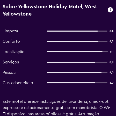
Sobre Yellowstone Holiday Motel, West
Yellowstone
Limpeza
8,4
Conforto
8,5
Localização
9,1
Serviços
8,0
Pessoal
9,0
Custo-benefício
8,0
Este motel oferece instalações de lavanderia, check-out
expresso e estacionamento grátis sem manobrista. O Wi-
Fi disponível nas áreas públicas é grátis. Arrumação