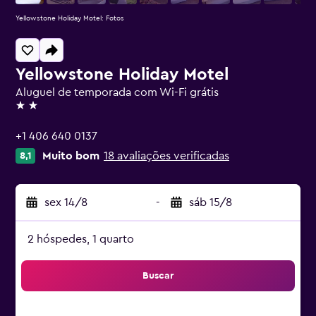
Yellowstone Holiday Motel: Fotos
Yellowstone Holiday Motel
Aluguel de temporada com Wi-Fi grátis
2 estrelas
+1 406 640 0137
Muito bom
18 avaliações verificadas
8,1
sex 14/8
-
sáb 15/8
2 hóspedes, 1 quarto
Buscar