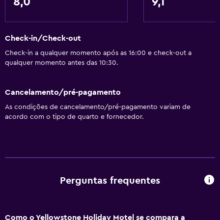
8,0
9,1
Banheiro
Check-in/Check-out
Banheira
Check-in a qualquer momento após as 16:00 e check-out a
Secador de cabelo
qualquer momento antes das 10:30.
Vaso sanitário
Papel higiênico
Cancelamento/pré-pagamento
Chuveiro
As condições de cancelamento/pré-pagamento variam de
acordo com o tipo de quarto e fornecedor.
Banheiro privativo
Cozinha
Chaleira/cafeteira
Refrigerador
Perguntas frequentes
Máquina de café
Micro-ondas
Como o Yellowstone Holiday Motel se compara a