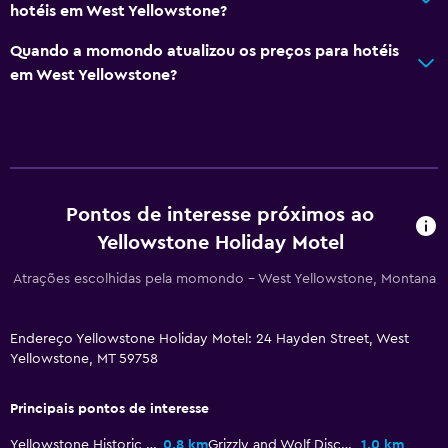
hotéis em West Yellowstone?
Trenó
Quando a momondo atualizou os preços para hotéis
em West Yellowstone?
Serviços e conveniências
Check-out expresso
Aluguel de equipamentos de esqui (na propriedade)
Acesso com chave
Pontos de interesse próximos ao
Estacionamento e transporte
Yellowstone Holiday Motel
Estacionamento gratuito
Atrações escolhidas pela momondo - West Yellowstone, Montana
Estacionamento privativo
Endereço Yellowstone Holiday Motel: 24 Hayden Street, West
Lavanderia
Yellowstone, MT 59758
Lavanderia
Principais pontos de interesse
Ferro e tábua de passar
Yellowstone Historic Center
0,8 km
Grizzly and Wolf Discovery Center
1,0 km