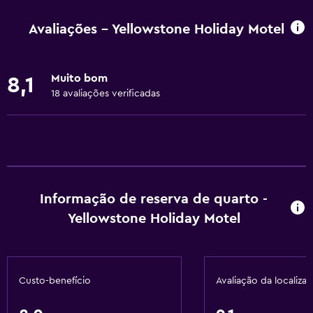
Wi-Fi disponível em todas as áreas
Avaliações - Yellowstone Holiday Motel
Internet
Sabonete líquido
Muito bom
8,1
Roupa de cama
18 avaliações verificadas
Toalhas
Ventilador
Extintor de incêndio
Ar-condicionado
Informação de reserva de quarto -
Artigos de higiene grátis
Yellowstone Holiday Motel
Shampoo
Alarmes de fumaça
Aquecimento
Custo-benefício
Avaliação da localiza
Cesto de lixo
Condicionador