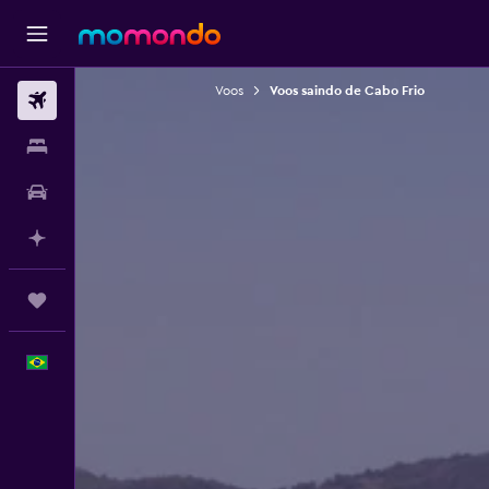
Voos
Voos saindo de Cabo Frio
Passagens aéreas
Hospedagens
Carros
Planeje com IA
Trips
Português