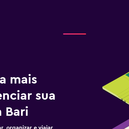
a mais
enciar sua
 Bari
, organizar e viajar