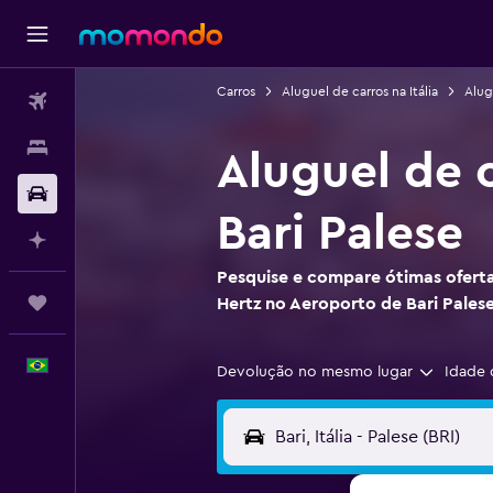
Carros
Aluguel de carros na Itália
Alug
Passagens aéreas
Hospedagens
Aluguel de 
Carros
Bari Palese
Planeje com IA
Pesquise e compare ótimas oferta
Trips
Hertz no Aeroporto de Bari Pales
Português
Devolução no mesmo lugar
Idade 