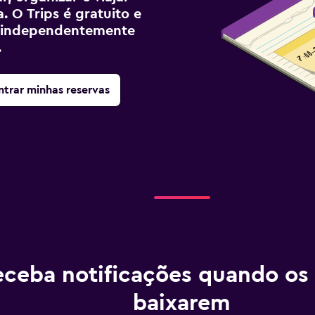
. O Trips é gratuito e
ê, independentemente
.
trar minhas reservas
ceba notificações quando os
baixarem