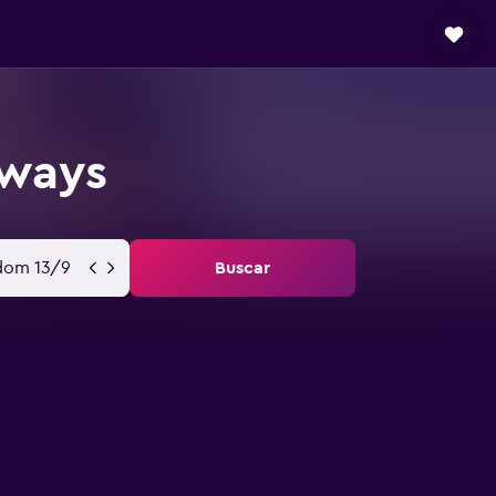
rways
dom 13/9
Buscar