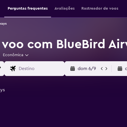
Perguntas frequentes
Avaliações
Rastreador de voos
ways
 voo com BlueBird Ai
Econômica
dom 6/9
ays