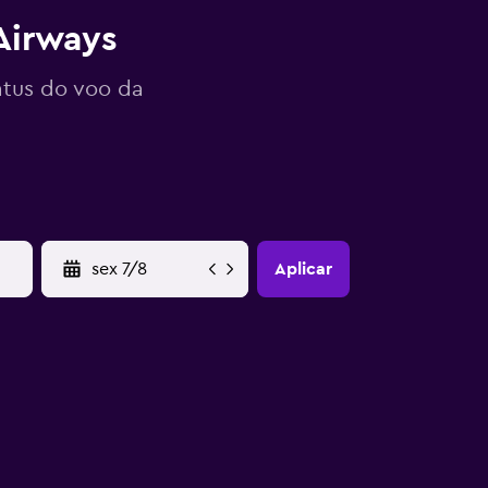
Airways
atus do voo da
YYYY-MM-DD
Aplicar