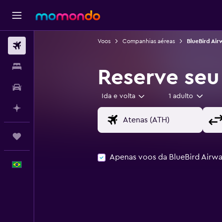
Voos
Companhias aéreas
BlueBird Air
Passagens aéreas
Hospedagens
Reserve seu
Carros
Ida e volta
1 adulto
Planeje com IA
Trips
Apenas voos da BlueBird Airw
Português