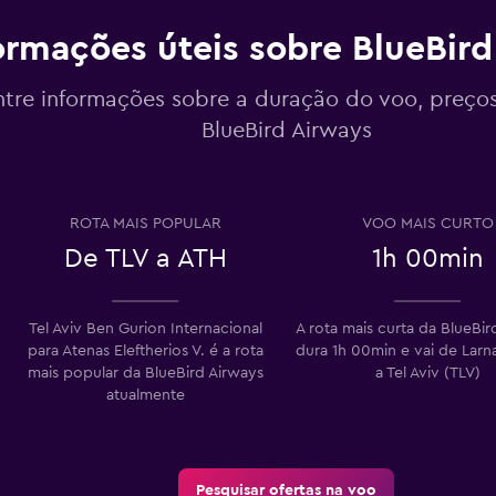
ormações úteis sobre BlueBird
tre informações sobre a duração do voo, preços
BlueBird Airways
ROTA MAIS POPULAR
VOO MAIS CURTO
De TLV a ATH
1h 00min
Tel Aviv Ben Gurion Internacional
A rota mais curta da BlueBir
para Atenas Eleftherios V. é a rota
dura 1h 00min e vai de Larn
mais popular da BlueBird Airways
a Tel Aviv (TLV)
atualmente
Pesquisar ofertas na voo