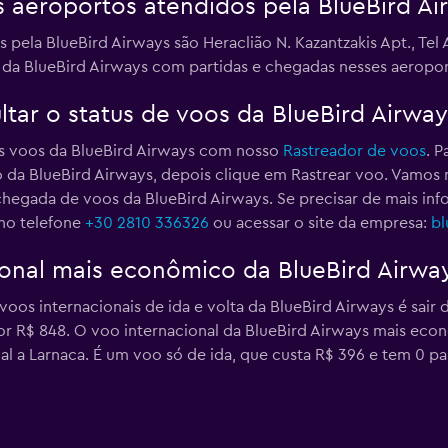
is aeroportos atendidos pela BlueBird Ai
 pela BlueBird Airways são Heraclião N. Kazantzakis Apt., Tel 
s da BlueBird Airways com partidas e chegadas nesses aeropor
tar o status de voos da BlueBird Airway
os voos da BlueBird Airways com nosso
Rastreador de voos
. P
 da BlueBird Airways, depois clique em Rastrear voo. Vamo
 chegada de voos da BlueBird Airways. Se precisar de mais in
 no telefone
+30 2810 336326
ou acessar o site da empresa:
bl
ional mais econômico da BlueBird Airwa
os internacionais de ida e volta da BlueBird Airways é sair d
 por R$ 848. O voo internacional da BlueBird Airways mais e
al a Larnaca. É um voo só de ida, que custa R$ 396 e tem 0 pa