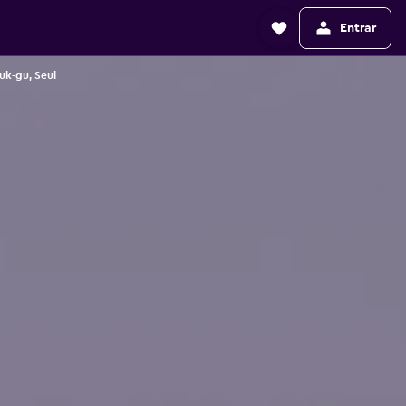
Entrar
uk-gu, Seul