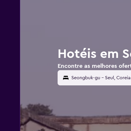
Hotéis em S
Encontre as melhores ofer
Seongbuk-gu - Seul, Coreia