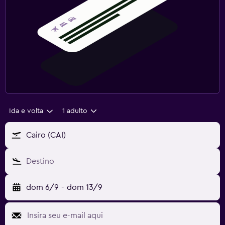
Ida e volta
1 adulto
Cairo (CAI)
Destino
dom 6/9
-
dom 13/9