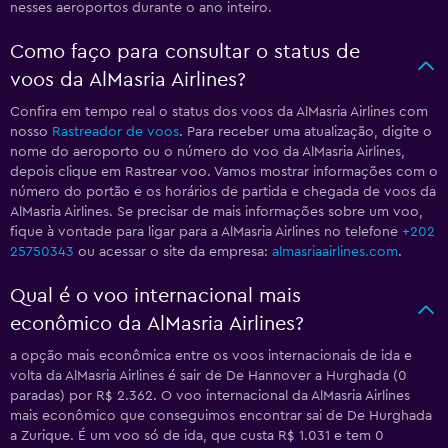
nesses aeroportos durante o ano inteiro.
Como faço para consultar o status de
voos da AlMasria Airlines?
Confira em tempo real o status dos voos da AlMasria Airlines com
nosso
Rastreador de voos
. Para receber uma atualização, digite o
nome do aeroporto ou o número do voo da AlMasria Airlines,
depois clique em Rastrear voo. Vamos mostrar informações com o
número do portão e os horários de partida e chegada de voos da
AlMasria Airlines. Se precisar de mais informações sobre um voo,
fique à vontade para ligar para a AlMasria Airlines no telefone
+202
25750343
ou acessar o site da empresa:
almasriaairlines.com
.
Qual é o voo internacional mais
econômico da AlMasria Airlines?
a opção mais econômica entre os voos internacionais de ida e
volta da AlMasria Airlines é sair de De Hannover a Hurghada (0
paradas) por R$ 2.362. O voo internacional da AlMasria Airlines
mais econômico que conseguimos encontrar sai de De Hurghada
a Zurique. É um voo só de ida, que custa R$ 1.031 e tem 0