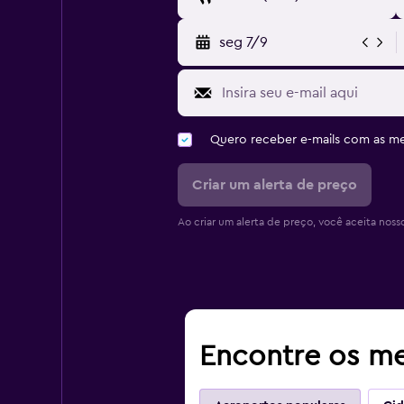
seg 7/9
Quero receber e-mails com as 
Criar um alerta de preço
Ao criar um alerta de preço, você aceita noss
Encontre os me