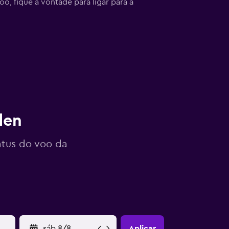
o, fique à vontade para ligar para a
den
atus do voo da
YYYY-MM-DD
Aplicar