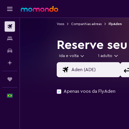
Voos
Companhias aéreas
FlyAden
Passagens aéreas
Hospedagens
Reserve se
Carros
Ida e volta
1 adulto
Planeje com IA
Trips
Apenas voos da FlyAden
Português