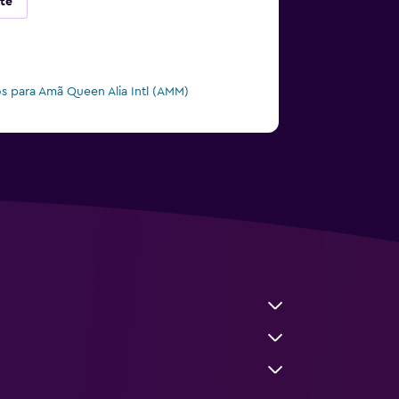
te
s para Amã Queen Alia Intl (AMM)