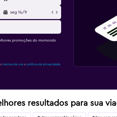
seg 14/9
melhores promoções do momondo
os
termos de uso
e
política de privacidade.
lhores resultados para sua vi