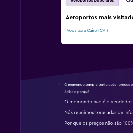
Aeroportos populares
Cid
Aeroportos mais visitad
Voos para Cairo (CAI)
O momondo sempre tenta obter preços pr
*
Saiba o porquê:
O momondo não é o vendedor
Nós reunimos toneladas de inf
Por que os preços não são 100