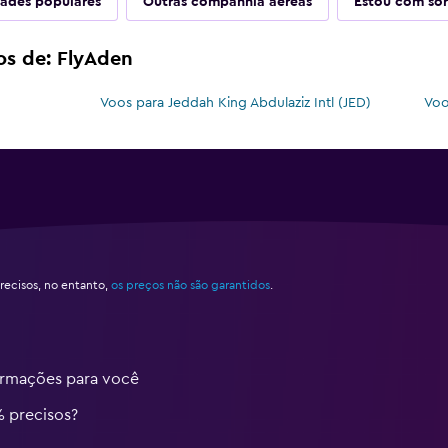
ades populares
Outras companhia aéreas
Estou com sor
os de: FlyAden
Voos para Jeddah King Abdulaziz Intl (JED)
Voo
ecisos, no entanto,
os preços não são garantidos
.
ormações para você
% precisos?