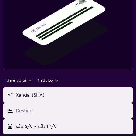
Ida e volta
1 adulto
Xangai (SHA)
Destino
sáb 5/9
-
sáb 12/9