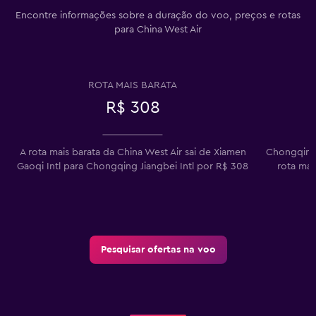
Encontre informações sobre a duração do voo, preços e rotas
para China West Air
ROTA MAIS BARATA
R$ 308
A rota mais barata da China West Air sai de Xiamen
Chongqing 
Gaoqi Intl para Chongqing Jiangbei Intl por R$ 308
rota mai
Pesquisar ofertas na voo