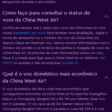
aeroportos durante o ano inteiro.
Como faço para consultar o status de
voos da China West Air?
Confira em tempo real o status dos voos da China West Air com
nosso
Rastreador de voos
. Para receber uma atualização, digite o
nome do aeroporto ou o número do voo da China West Air,
depois clique em Rastrear voo. Vamos mostrar informações com o
número do portão e os horários de partida e chegada de voos da
China West Air. Se precisar de mais informações sobre um voo,
fique à vontade para ligar para a China West Air no telefone
+86
95373
ou acessar o site da empresa:
westair.cn
.
Qual é o voo doméstico mais econômico
da China West Air?
O voo doméstico de ida e volta mais econômico que
conseguimos encontrar na China West Air foi para De Guangzhou
Baiyun a Chongqing Jiangbei Intl a R$ 769 por bilhete. Esse voo
tem 0 paradas. O voo que sai de De Xiamen Gaoqi Intl a
Chongqing Jiangbei Intl com 0 paradas e custa R$ 308 é a rota