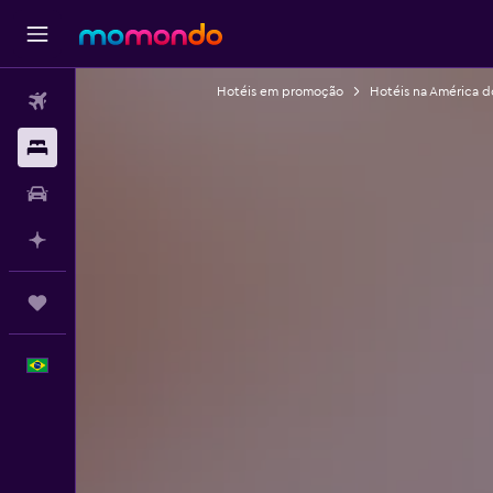
Hotéis em promoção
Hotéis na América d
Passagens aéreas
Hospedagens
Carros
Planeje com IA
Trips
Português