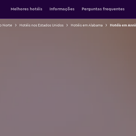
Melhores hotéis
Informações
Perguntas frequentes
o Norte
Hotéis nos Estados Unidos
Hotéis em Alabama
Hotéis em Anni