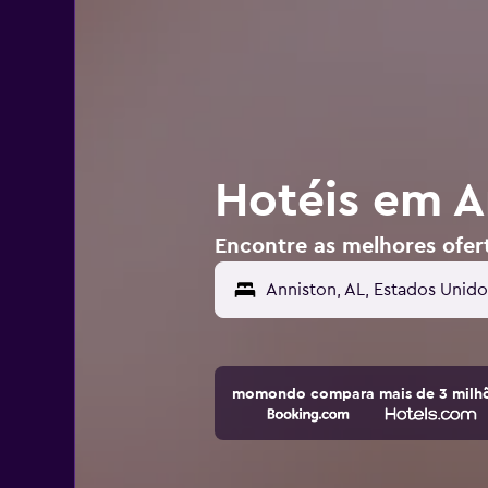
Hotéis em A
Encontre as melhores ofer
Anniston, AL, Estados Unido
momondo compara mais de 3 milhõ