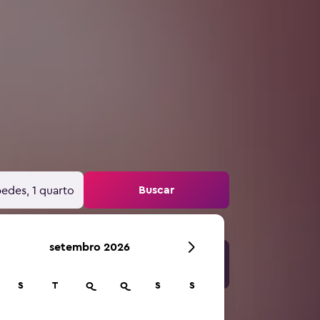
Buscar
edes, 1 quarto
setembro 2026
S
T
Q
Q
S
S