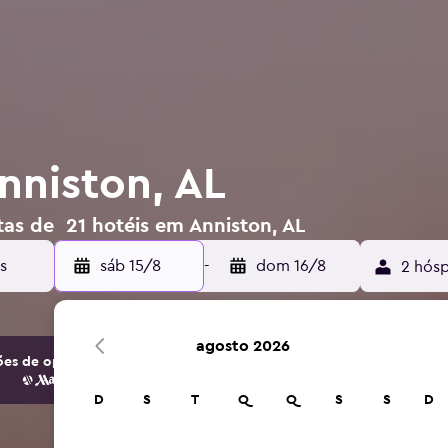
nniston, AL
tas de 21 hotéis em Anniston, AL
s
sáb 15/8
-
dom 16/8
2 hósp
agosto 2026
es de opções de hotéis e acomodações.
D
S
T
Q
Q
S
S
D