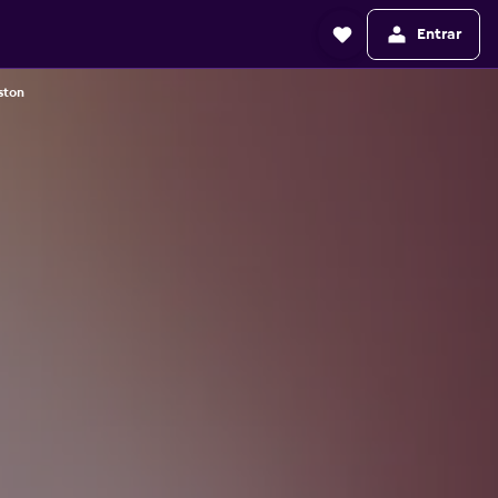
Entrar
ston